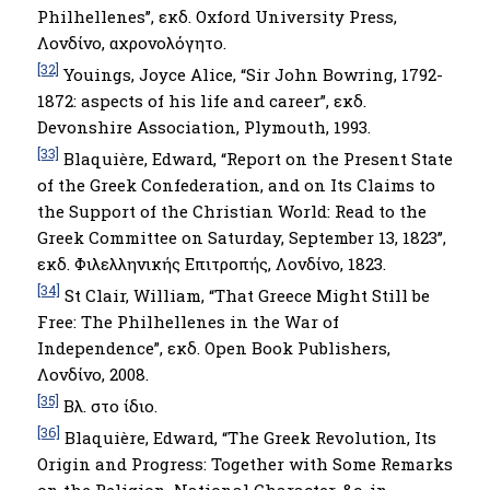
Philhellenes’’, εκδ. Oxford University Press,
Λονδίνο, αχρονολόγητο.
[32]
Youings, Joyce Alice, “Sir John Bowring, 1792-
1872: aspects of his life and career”, εκδ.
Devonshire Association, Plymouth, 1993.
[33]
Blaquière, Edward, “Report on the Present State
of the Greek Confederation, and on Its Claims to
the Support of the Christian World: Read to the
Greek Committee on Saturday, September 13, 1823’’,
εκδ. Φιλελληνικής Επιτροπής, Λονδίνο, 1823.
[34]
St Clair, William, “That Greece Might Still be
Free: The Philhellenes in the War of
Independence”, εκδ. Open Book Publishers,
Λονδίνο, 2008.
[35]
Βλ. στο ίδιο.
[36]
Blaquière, Edward, “The Greek Revolution, Its
Origin and Progress: Together with Some Remarks
on the Religion, National Character, &c. in