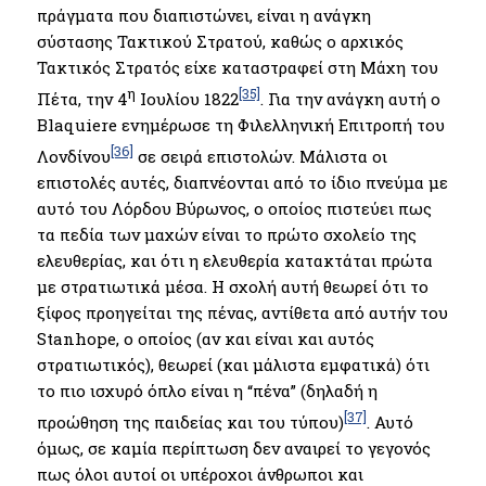
πράγματα που διαπιστώνει, είναι η ανάγκη
σύστασης Τακτικού Στρατού, καθώς ο αρχικός
Τακτικός Στρατός είχε καταστραφεί στη Μάχη του
η
[35]
Πέτα, την 4
Ιουλίου 1822
. Για την ανάγκη αυτή ο
Blaquiere ενημέρωσε τη Φιλελληνική Επιτροπή του
[36]
Λονδίνου
σε σειρά επιστολών. Μάλιστα οι
επιστολές αυτές, διαπνέονται από το ίδιο πνεύμα με
αυτό του Λόρδου Βύρωνος, ο οποίος πιστεύει πως
τα πεδία των μαχών είναι το πρώτο σχολείο της
ελευθερίας, και ότι η ελευθερία κατακτάται πρώτα
με στρατιωτικά μέσα. Η σχολή αυτή θεωρεί ότι το
ξίφος προηγείται της πένας, αντίθετα από αυτήν του
Stanhope, ο οποίος (αν και είναι και αυτός
στρατιωτικός), θεωρεί (και μάλιστα εμφατικά) ότι
το πιο ισχυρό όπλο είναι η “πένα” (δηλαδή η
[37]
προώθηση της παιδείας και του τύπου)
. Αυτό
όμως, σε καμία περίπτωση δεν αναιρεί το γεγονός
πως όλοι αυτοί οι υπέροχοι άνθρωποι και