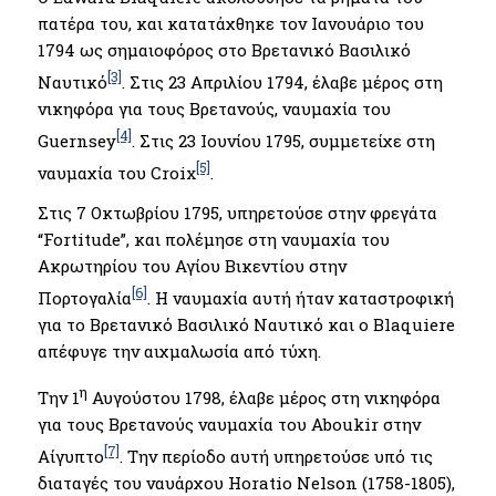
πατέρα του, και κατατάχθηκε τον Ιανουάριο του
1794 ως σημαιοφόρος στο Βρετανικό Βασιλικό
[3]
Ναυτικό
. Στις 23 Απριλίου 1794, έλαβε μέρος στη
νικηφόρα για τους Βρετανούς, ναυμαχία του
[4]
Guernsey
. Στις 23 Ιουνίου 1795, συμμετείχε στη
[5]
ναυμαχία του Croix
.
Στις 7 Οκτωβρίου 1795, υπηρετούσε στην φρεγάτα
“Fortitude”, και πολέμησε στη ναυμαχία του
Ακρωτηρίου του Αγίου Βικεντίου στην
[6]
Πορτογαλία
. Η ναυμαχία αυτή ήταν καταστροφική
για το Βρετανικό Βασιλικό Ναυτικό και ο Blaquiere
απέφυγε την αιχμαλωσία από τύχη.
η
Την 1
Αυγούστου 1798, έλαβε μέρος στη νικηφόρα
για τους Βρετανούς ναυμαχία του Aboukir στην
[7]
Αίγυπτο
. Την περίοδο αυτή υπηρετούσε υπό τις
διαταγές του ναυάρχου Horatio Nelson (1758-1805),