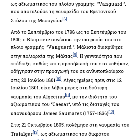
ως αξιωματικός του πλοίου γραμμής “Vanguard “,
που αποτελούσε τη ναυαρχίδα του Βρετανικού
[8]
Στόλου της Μεσογείου
.
Από το Σεπτέμβριο του 1798 ως το Σεπτέμβριο του
1800, ο Blaquiere συνέχισε την υπηρεσία του στο
πλοίο γραμμής “Vanguard “. Μάλιστα διακρίθηκε
[9]
στην πολιορκία της Μάλτας
. Η γενναιότητα που
επέδειξε, καθώς και η προσήλωσή του στο καθήκον,
οδήγησαν στην προαγωγή του σε ανθυποπλοίαρχο
[10]
στις 20 Ιουλίου 1801
. Λίγες ημέρες πριν, στις 12
Ιουλίου 1801, είχε λάβει μέρος στη δεύτερη
[11]
ναυμαχία του Algeciras
, με την ιδιότητα του
αξιωματικού του “Caesar“, υπό τις διαταγές του
[12]
υποναυάρχου James Saumarez (1757-1836)
.
Στις 21 Οκτωβρίου 1805, πολέμησε στη ναυμαχία του
[13]
Trafalgar
, ως αξιωματικός του δικρότου