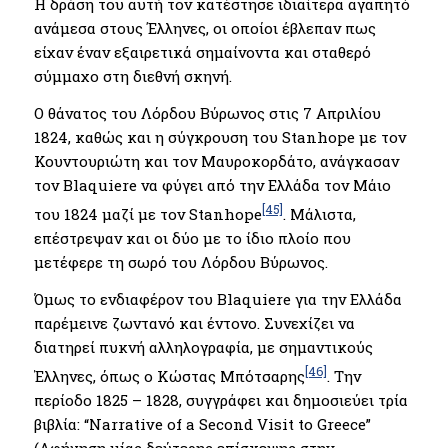
Η δράση του αυτή τον κατέστησε ιδιαίτερα αγαπητό
ανάμεσα στους Έλληνες, οι οποίοι έβλεπαν πως
είχαν έναν εξαιρετικά σημαίνοντα και σταθερό
σύμμαχο στη διεθνή σκηνή.
O θάνατος του Λόρδου Βύρωνος στις 7 Απριλίου
1824, καθώς και η σύγκρουση του Stanhope με τον
Κουντουριώτη και τον Μαυροκορδάτο, ανάγκασαν
τον Blaquiere να φύγει από την Ελλάδα τον Μάιο
[45]
του 1824 μαζί με τον Stanhope
. Μάλιστα,
επέστρεψαν και οι δύο με το ίδιο πλοίο που
μετέφερε τη σωρό του Λόρδου Βύρωνος.
Όμως το ενδιαφέρον του Blaquiere για την Ελλάδα
παρέμεινε ζωντανό και έντονο. Συνεχίζει να
διατηρεί πυκνή αλληλογραφία, με σημαντικούς
[46]
Έλληνες, όπως ο Κώστας Μπότσαρης
. Την
περίοδο 1825 – 1828, συγγράφει και δημοσιεύει τρία
βιβλία: “Narrative of a Second Visit to Greece”
(Αφήγηση μίας δεύτερης επίσκεψης στην