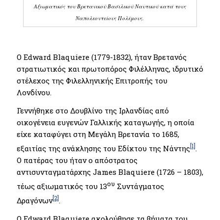
Αξιωματικός του Βρετανικού Βασιλικού Ναυτικού κατά τους
Ναπολεοντείους Πολέμους.
Ο Edward Blaquiere (1779-1832), ήταν Βρετανός
στρατιωτικός και πρωτοπόρος Φιλέλληνας, ιδρυτικό
στέλεχος της Φιλελληνικής Επιτροπής του
Λονδίνου.
Γεννήθηκε στο Δουβλίνο της Ιρλανδίας από
οικογένεια ευγενών Γαλλικής καταγωγής, η οποία
είχε καταφύγει στη Μεγάλη Βρετανία το 1685,
[1]
εξαιτίας της ανάκλησης του Εδίκτου της Νάντης
.
Ο πατέρας του ήταν ο απόστρατος
αντισυνταγματάρχης James Blaquiere (1726 – 1803),
ου
τέως αξιωματικός του 13
Συντάγματος
[2]
Δραγόνων
.
Ο Edward Blaquiere ακολούθησε τα βήματα του