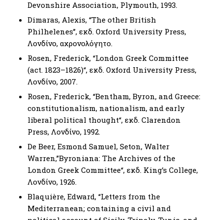
Devonshire Association, Plymouth, 1993.
Dimaras, Alexis, “The other British
Philhelenes’’, εκδ. Oxford University Press,
Λονδίνο, αχρονολόγητο.
Rosen, Frederick, “London Greek Committee
(act. 1823–1826)“, εκδ. Oxford University Press,
Λονδίνο, 2007.
Rosen, Frederick, “Bentham, Byron, and Greece:
constitutionalism, nationalism, and early
liberal political thought“, εκδ. Clarendon
Press, Λονδίνο, 1992.
De Beer, Esmond Samuel, Seton, Walter
Warren,”Byroniana: The Archives of the
London Greek Committee“, εκδ. King’s College,
Λονδίνο, 1926.
Blaquière, Edward, “Letters from the
Mediterranean; containing a civil and
political account of Sicily, Tripoly, Tunis, and