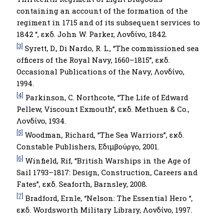
containing an account of the formation of the
regiment in 1715 and of its subsequent services to
1842 “, εκδ. John W. Parker, Λονδίνο, 1842.
[3]
Syrett, D., Di Nardo, R. L., “The commissioned sea
officers of the Royal Navy, 1660–1815’’, εκδ.
Occasional Publications of the Navy, Λονδίνο,
1994.
[4]
Parkinson, C. Northcote, “The Life of Edward
Pellew, Viscount Exmouth”, εκδ. Methuen & Co.,
Λονδίνο, 1934.
[5]
Woodman, Richard, “The Sea Warriors’’, εκδ.
Constable Publishers, Εδιμβούργο, 2001.
[6]
Winfield, Rif, “British Warships in the Age of
Sail 1793–1817: Design, Construction, Careers and
Fates’’, εκδ. Seaforth, Barnsley, 2008.
[7]
Bradford, Ernle, “Nelson: The Essential Hero “,
εκδ. Wordsworth Military Library, Λονδίνο, 1997.