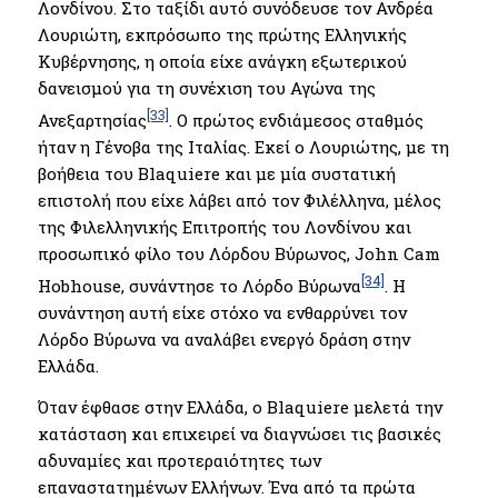
Λονδίνου. Στο ταξίδι αυτό συνόδευσε τον Ανδρέα
Λουριώτη, εκπρόσωπο της πρώτης Ελληνικής
Κυβέρνησης, η οποία είχε ανάγκη εξωτερικού
δανεισμού για τη συνέχιση του Αγώνα της
[33]
Ανεξαρτησίας
. Ο πρώτος ενδιάμεσος σταθμός
ήταν η Γένοβα της Ιταλίας. Εκεί ο Λουριώτης, με τη
βοήθεια του Blaquiere και με μία συστατική
επιστολή που είχε λάβει από τον Φιλέλληνα, μέλος
της Φιλελληνικής Επιτροπής του Λονδίνου και
προσωπικό φίλο του Λόρδου Βύρωνος, John Cam
[34]
Hobhouse, συνάντησε το Λόρδο Βύρωνα
. Η
συνάντηση αυτή είχε στόχο να ενθαρρύνει τον
Λόρδο Βύρωνα να αναλάβει ενεργό δράση στην
Ελλάδα.
Όταν έφθασε στην Ελλάδα, ο Blaquiere μελετά την
κατάσταση και επιχειρεί να διαγνώσει τις βασικές
αδυναμίες και προτεραιότητες των
επαναστατημένων Ελλήνων. Ένα από τα πρώτα