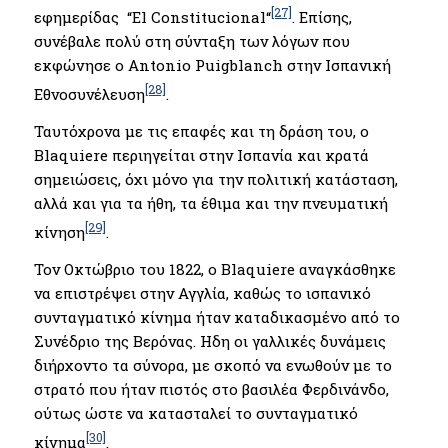
[27]
εφημερίδας “El Constitucional“
. Επίσης,
συνέβαλε πολύ στη σύνταξη των λόγων που
εκφώνησε ο Antonio Puigblanch στην Ισπανική
[28]
Εθνοσυνέλευση
.
Ταυτόχρονα με τις επαφές και τη δράση του, ο
Blaquiere περιηγείται στην Ισπανία και κρατά
σημειώσεις, όχι μόνο για την πολιτική κατάσταση,
αλλά και για τα ήθη, τα έθιμα και την πνευματική
[29]
κίνηση
.
Τον Οκτώβριο του 1822, ο Blaquiere αναγκάσθηκε
να επιστρέψει στην Αγγλία, καθώς το ισπανικό
συνταγματικό κίνημα ήταν καταδικασμένο από το
Συνέδριο της Βερόνας. Ηδη οι γαλλικές δυνάμεις
διήρχοντο τα σύνορα, με σκοπό να ενωθούν με το
στρατό που ήταν πιστός στο βασιλέα Φερδινάνδο,
ούτως ώστε να κατασταλεί το συνταγματικό
[30]
κίνημα
.