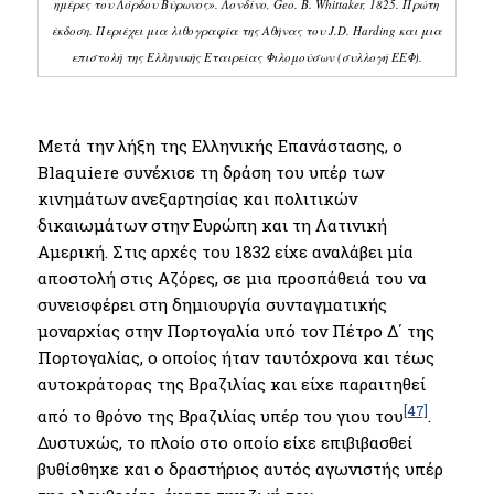
ημέρες του Λόρδου Βύρωνος». Λονδίνο, Geo. Β. Whittaker, 1825. Πρώτη
έκδοση. Περιέχει μια λιθογραφία της Αθήνας του J.D. Harding και μια
επιστολή της Ελληνικής Εταιρείας Φιλομούσων (συλλογή ΕΕΦ).
Μετά την λήξη της Ελληνικής Επανάστασης, ο
Blaquiere συνέχισε τη δράση του υπέρ των
κινημάτων ανεξαρτησίας και πολιτικών
δικαιωμάτων στην Ευρώπη και τη Λατινική
Αμερική. Στις αρχές του 1832 είχε αναλάβει μία
αποστολή στις Αζόρες, σε μια προσπάθειά του να
συνεισφέρει στη δημιουργία συνταγματικής
μοναρχίας στην Πορτογαλία υπό τον Πέτρο Δ΄ της
Πορτογαλίας, ο οποίος ήταν ταυτόχρονα και τέως
αυτοκράτορας της Βραζιλίας και είχε παραιτηθεί
[47]
από το θρόνο της Βραζιλίας υπέρ του γιου του
.
Δυστυχώς, το πλοίο στο οποίο είχε επιβιβασθεί
βυθίσθηκε και ο δραστήριος αυτός αγωνιστής υπέρ