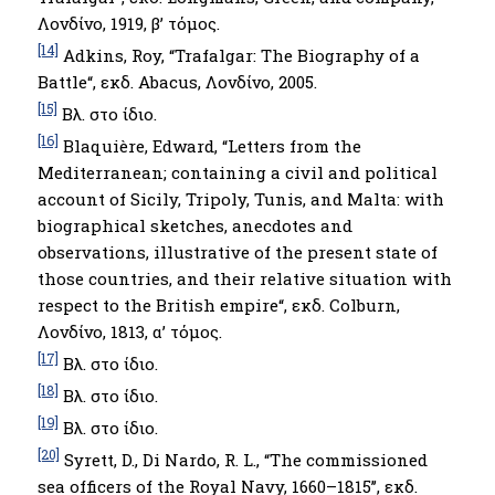
Λονδίνο, 1919, β’ τόμος.
[14]
Adkins, Roy, “Trafalgar: The Biography of a
Battle“, εκδ. Abacus, Λονδίνο, 2005.
[15]
Βλ. στο ίδιο.
[16]
Blaquière, Edward, “Letters from the
Mediterranean; containing a civil and political
account of Sicily, Tripoly, Tunis, and Malta: with
biographical sketches, anecdotes and
observations, illustrative of the present state of
those countries, and their relative situation with
respect to the British empire“, εκδ. Colburn,
Λονδίνο, 1813, α’ τόμος.
[17]
Βλ. στο ίδιο.
[18]
Βλ. στο ίδιο.
[19]
Βλ. στο ίδιο.
[20]
Syrett, D., Di Nardo, R. L., “The commissioned
sea officers of the Royal Navy, 1660–1815’’, εκδ.