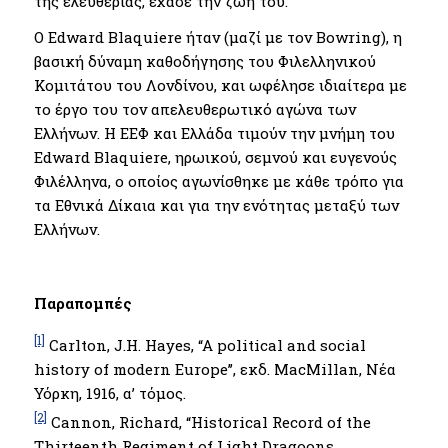
της ελευθερίας, έχασε την ζωή του.
Ο Edward Blaquiere ήταν (μαζί με τον Bowring), η
βασική δύναμη καθοδήγησης του Φιλελληνικού
Κομιτάτου του Λονδίνου, και ωφέλησε ιδιαίτερα με
το έργο του τον απελευθερωτικό αγώνα των
Ελλήνων. Η ΕΕΦ και Ελλάδα τιμούν την μνήμη του
Edward Blaquiere, ηρωικού, σεμνού και ευγενούς
Φιλέλληνα, ο οποίος αγωνίσθηκε με κάθε τρόπο για
τα Εθνικά Δίκαια και για την ενότητας μεταξύ των
Ελλήνων.
Παραπομπές
[1]
Carlton, J.H. Hayes, “A political and social
history of modern Europe’’, εκδ. MacMillan, Νέα
Υόρκη, 1916, α’ τόμος.
[2]
Cannon, Richard, “Historical Record of the
Thirteenth Regiment of Light Dragoons