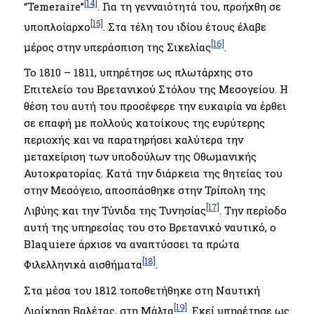
[14]
“Temeraire’’
. Για τη γενναιότητά του, προήχθη σε
[15]
υποπλοίαρχο
. Στα τέλη του ιδίου έτους έλαβε
[16]
μέρος στην υπεράσπιση της Σικελίας
.
Το 1810 – 1811, υπηρέτησε ως πλωτάρχης στο
Επιτελείο του Βρετανικού Στόλου της Μεσογείου. Η
θέση του αυτή του προσέφερε την ευκαιρία να έρθει
σε επαφή με πολλούς κατοίκους της ευρύτερης
περιοχής και να παρατηρήσει καλύτερα την
μεταχείριση των υποδούλων της Οθωμανικής
Αυτοκρατορίας. Kατά την διάρκεια της θητείας του
στην Μεσόγειο, αποσπάσθηκε στην Τρίπολη της
[17]
Λιβύης και την Τύνιδα της Τυνησίας
. Tην περίοδο
αυτή της υπηρεσίας του στο Βρετανικό ναυτικό, ο
Blaquiere άρχισε να αναπτύσσει τα πρώτα
[18]
Φιλελληνικά αισθήματα
.
Στα μέσα του 1812 τοποθετήθηκε στη Ναυτική
[19]
Διοίκηση Βαλέτας, στη Μάλτα
. Εκεί υπηρέτησε ως