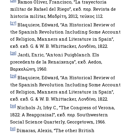
[26]
Ramos Oliver, Francisco, “La trayectoria
militar de Rafael del Riego’’, εκδ. περ. Revista de
historia militar, Μαδρίτη, 2012, τεύχος 112.
[27]
Blaquiere, Edward, “An Historical Review of
the Spanish Revolution Including Some Account
of Religion, Manners and Literature in Spain“,
εκδ. εκδ. G. & W. B. Whittacker, Λονδίνο, 1822.
[28]
Jardi, Enric, “Antoni Puigblanch. Els
precedents de la Renaixença’’, εκδ. Aedos,
Βαρκελώνη, 1960.
[29]
Blaquiere, Edward, “An Historical Review of
the Spanish Revolution Including Some Account
of Religion, Manners and Literature in Spain“,
εκδ. εκδ. G. & W. B. Whittacker, Λονδίνο, 1822.
[30]
Nichols Jr, Irby C., ’’The Congress of Verona,
1822: A Reappraisal’’, εκδ. περ. Southwestern
Social Science Quarterly, Georgetown, 1966.
[31]
Dimaras, Alexis, “The other British