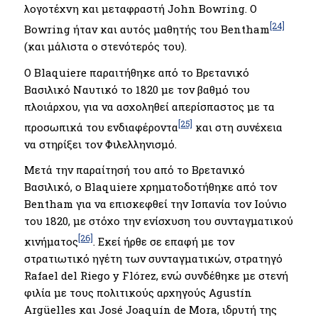
λογοτέχνη και μεταφραστή John Bowring. Ο
[24]
Bowring ήταν και αυτός μαθητής του Bentham
(και μάλιστα ο στενότερός του).
O Blaquiere παραιτήθηκε από το Βρετανικό
Βασιλικό Ναυτικό το 1820 με τον βαθμό του
πλοιάρχου, για να ασχοληθεί απερίσπαστος με τα
[25]
προσωπικά του ενδιαφέροντα
και στη συνέχεια
να στηρίξει τον Φιλελληνισμό.
Μετά την παραίτησή του από το Βρετανικό
Βασιλικό, ο Blaquiere χρηματοδοτήθηκε από τον
Bentham για να επισκεφθεί την Ισπανία τον Ιούνιο
του 1820, με στόχο την ενίσχυση του συνταγματικού
[26]
κινήματος
. Εκεί ήρθε σε επαφή με τον
στρατιωτικό ηγέτη των συνταγματικών, στρατηγό
Rafael del Riego y Flórez, ενώ συνδέθηκε με στενή
φιλία με τους πολιτικούς αρχηγούς Agustín
Argüelles και José Joaquín de Mora, ιδρυτή της