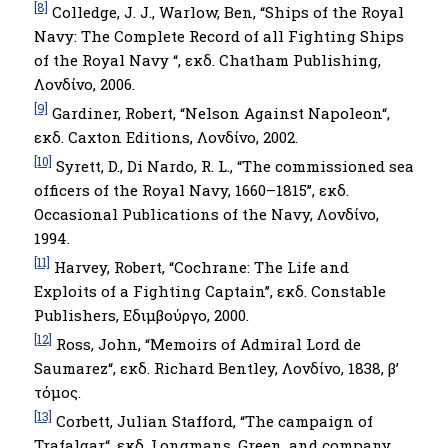
[8]
Colledge, J. J., Warlow, Ben, “Ships of the Royal
Navy: The Complete Record of all Fighting Ships
of the Royal Navy “, εκδ. Chatham Publishing,
Λονδίνο, 2006.
[9]
Gardiner, Robert, “Nelson Against Napoleon“,
εκδ. Caxton Editions, Λονδίνο, 2002.
[10]
Syrett, D., Di Nardo, R. L., “The commissioned sea
officers of the Royal Navy, 1660–1815’’, εκδ.
Occasional Publications of the Navy, Λονδίνο,
1994.
[11]
Harvey, Robert, “Cochrane: The Life and
Exploits of a Fighting Captain’’, εκδ. Constable
Publishers, Εδιμβούργο, 2000.
[12]
Ross, John, “Memoirs of Admiral Lord de
Saumarez“, εκδ. Richard Bentley, Λονδίνο, 1838, β’
τόμος.
[13]
Corbett, Julian Stafford, “The campaign of
Trafalgar“, εκδ. Longmans, Green, and company,