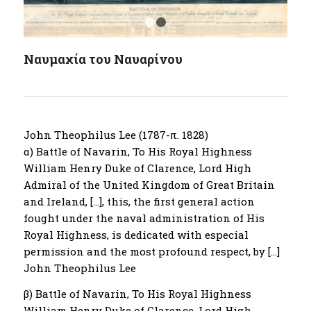
1
2
Ναυμαχία του Ναυαρίνου
John Theophilus Lee (1787-π. 1828)
α) Battle of Navarin, To His Royal Highness
William Henry Duke of Clarence, Lord High
Admiral of the United Kingdom of Great Britain
and Ireland, […], this, the first general action
fought under the naval administration of His
Royal Highness, is dedicated with especial
permission and the most profound respect, by […]
John Theophilus Lee
β) Battle of Navarin, To His Royal Highness
William Henry Duke of Clarence, Lord High