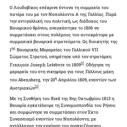
Ο Λουδοβίκος επέκρινε έντονα τη συμμαχία του
πατέρα του με τον Ναπολέοντα Α της Γαλλίας. Παρά
την αντιγαλλική του πολιτική, ως διάδοχος του
Βαυαρικού θρόνου, αναγκάστηκε το 1806 να
συμμετάσχει στους πολέμους του αυτοκράτορα με
συμμαχικά βαυαρικά στρατεύματα. Ως διοικητής της
ης
1
Βαυαρικής Μεραρχίας του Γαλλικού VII
Σώματος Στρατού, υπηρέτησε υπό τον στρατάρχη
[1]
François Joseph Lefebvre το 1809
. Οδήγησε τη
μεραρχία του στη νικηφόρα για τους Γάλλους μάχη
η
του Abensberg, την 20
Απριλίου 1809, εναντίον των
[2]
Αυστριακών
.
Με τη Συνθήκη του Ried της 8ης Οκτωβρίου 1813 η
Βαυαρία εγκατέλειψε τη Συνομοσπονδία του Ρήνου
και συμφώνησε να συμμετάσχει στον Έκτο
Συνασπισμό εναντίον του Ναπολέοντα, με
αντάλλαγμα την εγγύηση του συνεχιζόμενου