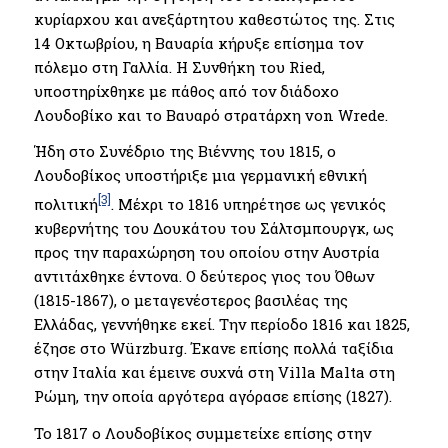
κυρίαρχου και ανεξάρτητου καθεστώτος της. Στις
14 Οκτωβρίου, η Βαυαρία κήρυξε επίσημα τον
πόλεμο στη Γαλλία. Η Συνθήκη του Ried,
υποστηρίχθηκε με πάθος από τον διάδοχο
Λουδοβίκο και το Βαυαρό στρατάρχη von Wrede.
Ήδη στο Συνέδριο της Βιέννης του 1815, ο
Λουδοβίκος υποστήριξε μια γερμανική εθνική
[3]
πολιτική
. Μέχρι το 1816 υπηρέτησε ως γενικός
κυβερνήτης του Δουκάτου του Σάλτσμπουργκ, ως
προς την παραχώρηση του οποίου στην Αυστρία
αντιτάχθηκε έντονα. Ο δεύτερος γιος του Όθων
(1815-1867), ο μεταγενέστερος βασιλέας της
Ελλάδας, γεννήθηκε εκεί. Την περίοδο 1816 και 1825,
έζησε στο Würzburg. Έκανε επίσης πολλά ταξίδια
στην Ιταλία και έμεινε συχνά στη Villa Malta στη
Ρώμη, την οποία αργότερα αγόρασε επίσης (1827).
Το 1817 ο Λουδοβίκος συμμετείχε επίσης στην