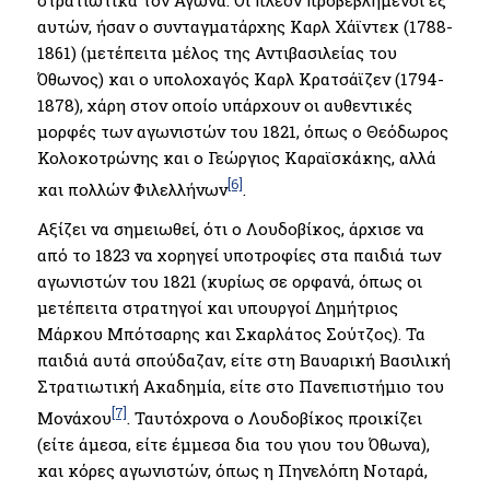
αυτών, ήσαν ο συνταγματάρχης Καρλ Χάϊντεκ (1788-
1861) (μετέπειτα μέλος της Αντιβασιλείας του
Όθωνος) και ο υπολοχαγός Καρλ Κρατσάϊζεν (1794-
1878), χάρη στον οποίο υπάρχουν οι αυθεντικές
μορφές των αγωνιστών του 1821, όπως ο Θεόδωρος
Κολοκοτρώνης και ο Γεώργιος Καραϊσκάκης, αλλά
[6]
και πολλών Φιλελλήνων
.
Αξίζει να σημειωθεί, ότι ο Λουδοβίκος, άρχισε να
από το 1823 να χορηγεί υποτροφίες στα παιδιά των
αγωνιστών του 1821 (κυρίως σε ορφανά, όπως οι
μετέπειτα στρατηγοί και υπουργοί Δημήτριος
Μάρκου Μπότσαρης και Σκαρλάτος Σούτζος). Τα
παιδιά αυτά σπούδαζαν, είτε στη Βαυαρική Βασιλική
Στρατιωτική Ακαδημία, είτε στο Πανεπιστήμιο του
[7]
Μονάχου
. Ταυτόχρονα ο Λουδοβίκος προικίζει
(είτε άμεσα, είτε έμμεσα δια του γιου του Όθωνα),
και κόρες αγωνιστών, όπως η Πηνελόπη Νοταρά,