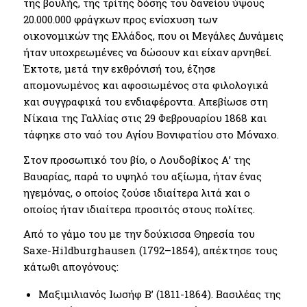
της βουλής, της τρίτης δόσης του δανείου ύψους
20.000.000 φράγκων προς ενίσχυση των
οικονομικών της Ελλάδος, που οι Μεγάλες Δυνάμεις
ήταν υποχρεωμένες να δώσουν και είχαν αρνηθεί.
Έκτοτε, μετά την εκθρόνισή του, έζησε
απομονωμένος και αφοσιωμένος στα φιλολογικά
και συγγραφικά του ενδιαφέροντα. Απεβίωσε στη
Νίκαια της Γαλλίας στις 29 Φεβρουαρίου 1868 και
τάφηκε στο ναό του Αγίου Βονιφατίου στο Μόναχο.
Στον προσωπικό του βίο, ο Λουδοβίκος Α’ της
Βαυαρίας, παρά το υψηλό του αξίωμα, ήταν ένας
ηγεμόνας, ο οποίος ζούσε ιδιαίτερα λιτά και ο
οποίος ήταν ιδιαίτερα προσιτός στους πολίτες.
Από το γάμο του με την δούκισσα Θηρεσία του
Saxe-Hildburghausen (1792–1854), απέκτησε τους
κάτωθι απογόνους:
Μαξιμιλιανός Ιωσήφ Β’ (1811-1864). Βασιλέας της