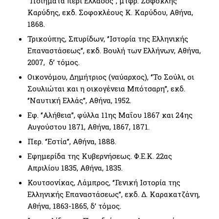
‘’Ποιήματα περί Ελλάδος’’, μτφρ. Σοφοκλής
Καρύδης, εκδ. Σοφοκλέους Κ. Καρύδου, Αθήνα,
1868.
Τρικούπης, Σπυρίδων, ‘’Ιστορία της Ελληνικής
Επαναστάσεως’’, εκδ. Βουλή των Ελλήνων, Αθήνα,
2007, δ’ τόμος.
Οικονόμου, Δημήτριος (ναύαρχος), ‘’Το Σούλι, οι
Σουλιώται και η οικογένεια Μπότσαρη’’, εκδ.
‘’Ναυτική Ελλάς’’, Αθήνα, 1952.
Εφ. ‘’Αλήθεια’’, φύλλα 11ης Μαΐου 1867 και 24ης
Αυγούστου 1871, Αθήνα, 1867, 1871.
Περ. ‘’Εστία’’, Αθήνα, 1888.
Εφημερίδα της Κυβερνήσεως. Φ.Ε.Κ. 22ας
Απριλίου 1835, Αθήνα, 1835.
Κουτσονίκας, Λάμπρος, ‘’Γενική Ιστορία της
Ελληνικής Επαναστάσεως’’, εκδ. Δ. Καρακατζάνη,
Αθήνα, 1863-1865, δ’ τόμος.