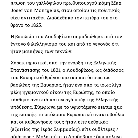
πτώση του γαλλόφιλου πρωθυπουργού κόμη Max
Josef von Montgelas, στου οποίου τις πολιτικές
είχε αντιταχθεί. Διαδέχθηκε τον πατέρα του στο
θρόνο το 1825.
Η βασιλεία του Λουδοβίκου σημαδεύθηκε από τον
έντονο Φιλελληνισμό του και από το γεγονός ότι
ήταν μαικήνας των τεχνών.
Χαρακτηριστικά, από την έναρξη της Ελληνικής
Επανάστασης του 1821, ο Λουδοβίκος, ως διάδοχος
του Βαυαρικού θρόνου αρχικά και ύστερα ως
βασιλέας της Βαυαρίας, ήταν ένα από τα ίσως λίγα
μέλη ηγεμονικού οίκου της Ευρώπης, το οποίο
τάχθηκε ανοικτά και ενεργά υπέρ της Ελληνικής
υπόθεσης. Σύμφωνα με το υφιστάμενο status quo
της εποχής, τα υπόλοιπα Ευρωπαϊκά ανακτοβούλια
και οι κυβερνήσεις τους ήταν, είτε εχθρικές
(εξαιτίας της Ιεράς Συμμαχίας), είτε ουδέτερες /
αδιάφορες. Μολαταύτα, ο Λουδοβίκος διευκόλυνε