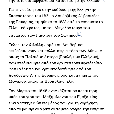
την τότε διαμορφωθείσα κατάσταση στην Ελλάδα
.
Για την δράση του στην ευόδωση της Ελληνικής
Επανάστασης του 1821, ο Λουδοβίκος Α’, βασιλέας
της Βαυαρίας, τιμήθηκε το 1833 από το νεοσύστατο
Ελληνικό κράτος, με τον Μεγαλόσταυρο του
[11]
Τάγματος των Ιπποτών του Σωτήρος
.
Τέλος, τον Φιλελληνισμό του Λουδοβίκου,
επιβεβαιώνουν και πολλά κτίρια τόσο των Αθηνών,
όπως τα Παλαιά Ανάκτορα (Βουλή των Ελλήνων),
που σχεδιάσθηκε από τον αρχιτέκτονα Φρειδερίκο
φον Γκέρτνερ και χρηματοδοτήθηκε από τον
Λουδοβίκο Α’ της Βαυαρίας, όσο και μνημεία του
Μονάχου, όπως τα Προπύλαια, κλπ.
Τον Μάρτιο του 1848 αναγκάζεται σε παραίτηση
υπέρ του γιου του Μαξιμιλιανού του Β’, εξαιτίας
των καταγγελιών εις βάρος του για τη χορήγηση
από το βαυαρικό κρατικό ταμείο, χωρίς την έγκριση