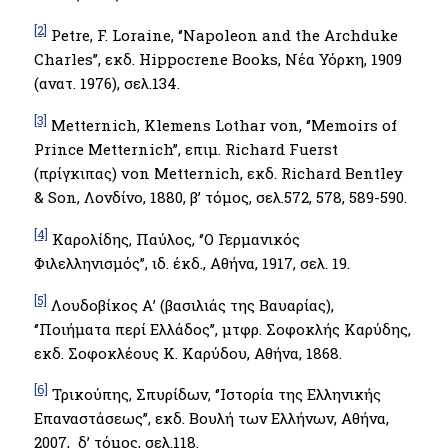
[2]
Petre, F. Loraine, ‘’Napoleon and the Archduke
Charles’’, εκδ. Hippocrene Books, Νέα Υόρκη, 1909
(ανατ. 1976), σελ.134.
[3]
Metternich, Klemens Lothar von, ‘’Memoirs of
Prince Metternich’’, επιμ. Richard Fuerst
(πρίγκιπας) von Metternich, εκδ. Richard Bentley
& Son, Λονδίνο, 1880, β’ τόμος, σελ.572, 578, 589-590.
[4]
Καρολίδης, Παύλος, ‘’Ο Γερμανικός
Φιλελληνισμός’’, ιδ. έκδ., Αθήνα, 1917, σελ. 19.
[5]
Λουδοβίκος Α’ (βασιλιάς της Βαυαρίας),
‘’Ποιήματα περί Ελλάδος’’, μτφρ. Σοφοκλής Καρύδης,
εκδ. Σοφοκλέους Κ. Καρύδου, Αθήνα, 1868.
[6]
Τρικούπης, Σπυρίδων, ‘’Ιστορία της Ελληνικής
Επαναστάσεως’’, εκδ. Βουλή των Ελλήνων, Αθήνα,
2007, δ’ τόμος, σελ.118.