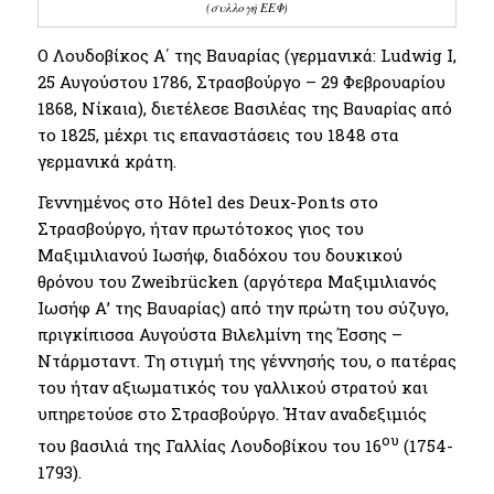
(συλλογή ΕΕΦ)
Ο Λουδοβίκος Α΄ της Βαυαρίας (γερμανικά: Ludwig I,
25 Αυγούστου 1786, Στρασβούργο – 29 Φεβρουαρίου
1868, Νίκαια), διετέλεσε Βασιλέας της Βαυαρίας από
το 1825, μέχρι τις επαναστάσεις του 1848 στα
γερμανικά κράτη.
Γεννημένος στο Hôtel des Deux-Ponts στο
Στρασβούργο, ήταν πρωτότοκος γιος του
Μαξιμιλιανού Ιωσήφ, διαδόχου του δουκικού
θρόνου του Zweibrücken (αργότερα Μαξιμιλιανός
Ιωσήφ Α’ της Βαυαρίας) από την πρώτη του σύζυγο,
πριγκίπισσα Αυγούστα Βιλελμίνη της Έσσης –
Ντάρμσταντ. Τη στιγμή της γέννησής του, ο πατέρας
του ήταν αξιωματικός του γαλλικού στρατού και
υπηρετούσε στο Στρασβούργο. Ήταν αναδεξιμιός
ου
του βασιλιά της Γαλλίας Λουδοβίκου του 16
(1754-
1793).