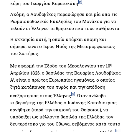
[8]
κόρη του Γεωργίου Καραϊσκάκη
.
Ακόμη, ο Λουδοβίκος παραχώρησε και μία από τις
Ρωμαιοκαθολικές Εκκλησίες του Μονάχου για να
τελούν οι Έλληνες τα θρησκευτικά τους καθήκοντα.
Η εκκλησία αυτή, η οποία υπάρχει ακόμη και
σήμερα, είναι ο Ιερός Ναός της Μεταμορφώσεως
του Σωτήρος.
η
Με αφορμή την Έξοδο του Μεσολογγίου την 10
Απριλίου 1826, ο βασιλέας της Βαυαρίας Λουδοβίκος
Α’, είναι ο πρώτος Ευρωπαίος ηγεμόνας, ο οποίος
ζητά κατάπαυση του πυρός και την απόδοση
[9]
ανεξαρτησίας στους Έλληνες
. Όταν ανέλαβε
κυβερνήτης της Ελλάδος ο Ιωάννης Καποδίστριας,
αρνήθηκε (παρά την επιμονή του Θείρσιου), να
υποδείξει ως μέλλοντα βασιλέα της Ελλάδας τον
δευτερότοκο γιο του Όθωνα, σεβόμενος κατά τούτο
[10]