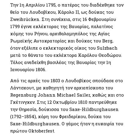
Την 1η Απριλίου 1795, ο πατέρας του διαδέχθηκε τον
θείο του Λουδοβίκου, Κάρολο II, ως δούκας του
Zweibrücken. Στη συνέχεια, στις 16 Φεβρουαρίου
1799 έγινε εκλέκτορας της Βαυαρίας, παλατίνος
κόμης του Ρήνου, αρχιθαλαμηπόλος της Αγίας
Ρωμαϊκής Αυτοκρατορίας και δούκας του Berg,
όταν εξέλιπε ο εκλεκτορικός οίκος του Sulzbach
μετά το θάνατο του εκλέκτορα Καρόλου Θεοδώρου.
Τέλος ανεδείχθη βασιλέας της Βαυαρίας την 1η
Ιανουαρίου 1806.
Από τις αρχές του 1803 ο Λουδοβίκος σπούδασε στο
Λάντσχουτ, με καθηγητή τον αρχιεπίσκοπο του
Regensburg Johann Michael Sailer, καθώς και στο
Γκέτινγκεν. Στις 12 Οκτωβρίου 1810 παντρεύθηκε
την Θηρεσία, δούκισσα του Saxe-Hildburghausen
(1792–1854), κόρη του Φρειδερίκου, δούκα του
Saxe-Hildburghausen. Ο γάμος ήταν η ευκαιρία του
πρώτου Oktoberfest.