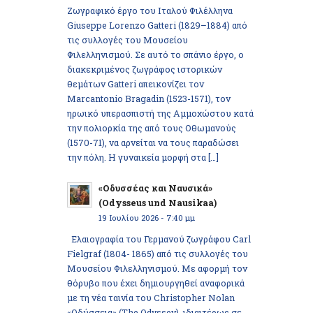
Ζωγραφικό έργο του Ιταλού Φιλέλληνα
Giuseppe Lorenzo Gatteri (1829–1884) από
τις συλλογές του Μουσείου
Φιλελληνισμού. Σε αυτό το σπάνιο έργο, ο
διακεκριμένος ζωγράφος ιστορικών
θεμάτων Gatteri απεικονίζει τον
Marcantonio Bragadin (1523-1571), τον
ηρωικό υπερασπιστή της Αμμοχώστου κατά
την πολιορκία της από τους Οθωμανούς
(1570-71), να αρνείται να τους παραδώσει
την πόλη. Η γυναικεία μορφή στα […]
«Οδυσσέας και Ναυσικά»
(Odysseus und Nausikaa)
19 Ιουλίου 2026 - 7:40 μμ
Ελαιογραφία του Γερμανού ζωγράφου Carl
Fielgraf (1804- 1865) από τις συλλογές του
Μουσείου Φιλελληνισμού. Με αφορμή τον
θόρυβο που έχει δημιουργηθεί αναφορικά
με τη νέα ταινία του Christopher Nolan
«Οδύσσεια» (The Odyssey), ιδιαιτέρως σε