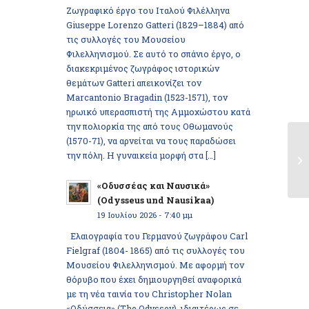
Ζωγραφικό έργο του Ιταλού Φιλέλληνα
Giuseppe Lorenzo Gatteri (1829–1884) από
τις συλλογές του Μουσείου
Φιλελληνισμού. Σε αυτό το σπάνιο έργο, ο
διακεκριμένος ζωγράφος ιστορικών
θεμάτων Gatteri απεικονίζει τον
Marcantonio Bragadin (1523-1571), τον
ηρωικό υπερασπιστή της Αμμοχώστου κατά
την πολιορκία της από τους Οθωμανούς
(1570-71), να αρνείται να τους παραδώσει
την πόλη. Η γυναικεία μορφή στα […]
Μ
«Οδυσσέας και Ναυσικά»
(Odysseus und Nausikaa)
19 Ιουλίου 2026 - 7:40 μμ
Ελαιογραφία του Γερμανού ζωγράφου Carl
Fielgraf (1804- 1865) από τις συλλογές του
Μουσείου Φιλελληνισμού. Με αφορμή τον
θόρυβο που έχει δημιουργηθεί αναφορικά
με τη νέα ταινία του Christopher Nolan
«Οδύσσεια» (The Odyssey), ιδιαιτέρως σε