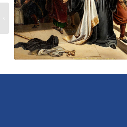
Γεώργιος
Καραϊσκάκης