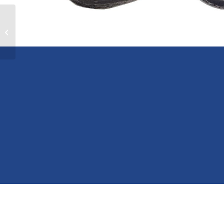
Ερυθρόμορφος
στάμνος