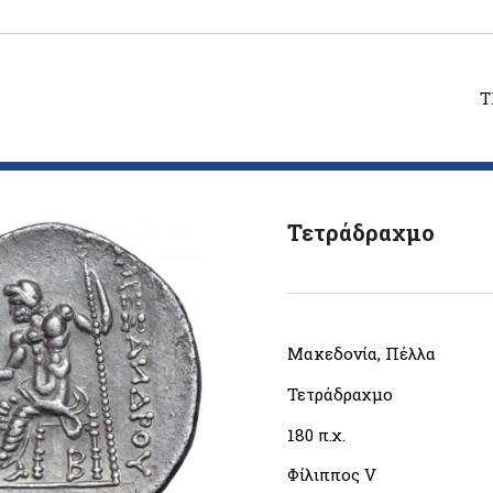
T
Τετράδραχμο
Μακεδονία, Πέλλα
Τετράδραχμο
180 π.χ.
Φίλιππος V