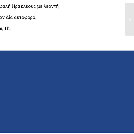
εφαλή Ηρακλέους με λεοντή.
ον Δία αετοφόρο.
, 1h.