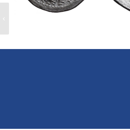
Τετράδραχμο