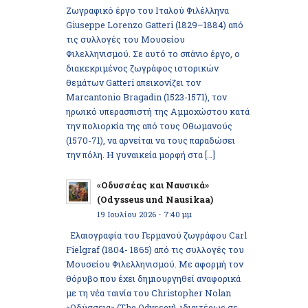
Ζωγραφικό έργο του Ιταλού Φιλέλληνα
Giuseppe Lorenzo Gatteri (1829–1884) από
τις συλλογές του Μουσείου
Φιλελληνισμού. Σε αυτό το σπάνιο έργο, ο
διακεκριμένος ζωγράφος ιστορικών
θεμάτων Gatteri απεικονίζει τον
Marcantonio Bragadin (1523-1571), τον
ηρωικό υπερασπιστή της Αμμοχώστου κατά
την πολιορκία της από τους Οθωμανούς
(1570-71), να αρνείται να τους παραδώσει
την πόλη. Η γυναικεία μορφή στα […]
«Οδυσσέας και Ναυσικά»
(Odysseus und Nausikaa)
19 Ιουλίου 2026 - 7:40 μμ
Ελαιογραφία του Γερμανού ζωγράφου Carl
Fielgraf (1804- 1865) από τις συλλογές του
Μουσείου Φιλελληνισμού. Με αφορμή τον
θόρυβο που έχει δημιουργηθεί αναφορικά
με τη νέα ταινία του Christopher Nolan
«Οδύσσεια» (The Odyssey), ιδιαιτέρως σε