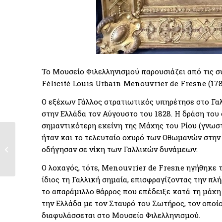
Το Μουσείο Φιλελληνισμού παρουσιάζει από τις σ
Félicité Louis Urbain Menouvrier de Fresne (178
Ο εξέχων Γάλλος στρατιωτικός υπηρέτησε στο Γ
στην Ελλάδα τον Αύγουστο του 1828. Η δράση του 
σημαντικότερη εκείνη της Μάχης του Ρίου (γνωστ
ήταν και το τελευταίο οχυρό των Οθωμανών στην 
Ο Πρόεδρος του “Le
οδήγησαν σε νίκη των Γαλλικών δυνάμεων.
Souvenir Français”
στο Μουσείο...
Ο λοχαγός, τότε, Menouvrier de Fresne ηγήθηκε 
ίδιος τη Γαλλική σημαία, επισφραγίζοντας την πλή
το απαράμιλλο θάρρος που επέδειξε κατά τη μάχη
την Ελλάδα με τον Σταυρό του Σωτήρος, τον οποίο
διαφυλάσσεται στο Μουσείο Φιλελληνισμού.