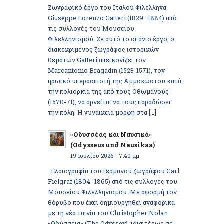
Ζωγραφικό έργο του Ιταλού Φιλέλληνα
Giuseppe Lorenzo Gatteri (1829–1884) από
τις συλλογές του Μουσείου
Φιλελληνισμού. Σε αυτό το σπάνιο έργο, ο
διακεκριμένος ζωγράφος ιστορικών
θεμάτων Gatteri απεικονίζει τον
Marcantonio Bragadin (1523-1571), τον
ηρωικό υπερασπιστή της Αμμοχώστου κατά
την πολιορκία της από τους Οθωμανούς
(1570-71), να αρνείται να τους παραδώσει
την πόλη. Η γυναικεία μορφή στα […]
«Οδυσσέας και Ναυσικά»
(Odysseus und Nausikaa)
19 Ιουλίου 2026 - 7:40 μμ
Ελαιογραφία του Γερμανού ζωγράφου Carl
Fielgraf (1804- 1865) από τις συλλογές του
Μουσείου Φιλελληνισμού. Με αφορμή τον
θόρυβο που έχει δημιουργηθεί αναφορικά
με τη νέα ταινία του Christopher Nolan
«Οδύσσεια» (The Odyssey), ιδιαιτέρως σε