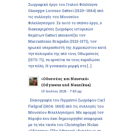
Ζωγραφικό έργο του Ιταλού Φιλέλληνα
Giuseppe Lorenzo Gatteri (1829–1884) από
τις συλλογές του Μουσείου
Φιλελληνισμού. Σε αυτό το σπάνιο έργο, ο
διακεκριμένος ζωγράφος ιστορικών
θεμάτων Gatteri απεικονίζει τον
Marcantonio Bragadin (1523-1571), τον
ηρωικό υπερασπιστή της Αμμοχώστου κατά
την πολιορκία της από τους Οθωμανούς
(1570-71), να αρνείται να τους παραδώσει
την πόλη. Η γυναικεία μορφή στα […]
«Οδυσσέας και Ναυσικά»
(Odysseus und Nausikaa)
19 Ιουλίου 2026 - 7:40 μμ
Ελαιογραφία του Γερμανού ζωγράφου Carl
Fielgraf (1804- 1865) από τις συλλογές του
Μουσείου Φιλελληνισμού. Με αφορμή τον
θόρυβο που έχει δημιουργηθεί αναφορικά
με τη νέα ταινία του Christopher Nolan
«Οδύσσεια» (The Odyssey), ιδιαιτέρως σε