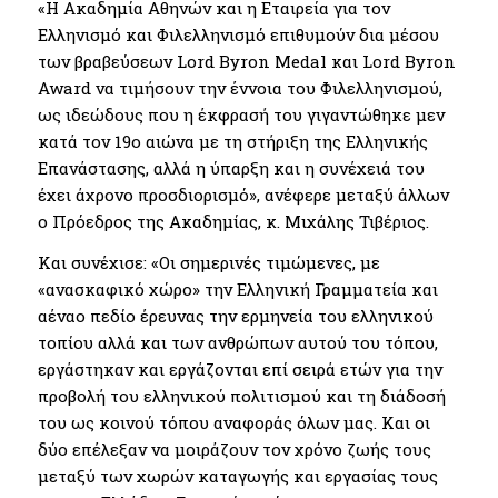
«Η Ακαδημία Αθηνών και η Εταιρεία για τον
Ελληνισμό και Φιλελληνισμό επιθυμούν δια μέσου
των βραβεύσεων Lord Byron Medal και Lord Byron
Award να τιμήσουν την έννοια του Φιλελληνισμού,
ως ιδεώδους που η έκφρασή του γιγαντώθηκε μεν
κατά τον 19ο αιώνα με τη στήριξη της Ελληνικής
Επανάστασης, αλλά η ύπαρξη και η συνέχειά του
έχει άχρονο προσδιορισμό», ανέφερε μεταξύ άλλων
ο Πρόεδρος της Ακαδημίας, κ. Μιχάλης Τιβέριος.
Και συνέχισε: «Οι σημερινές τιμώμενες, με
«ανασκαφικό χώρο» την Ελληνική Γραμματεία και
αέναο πεδίο έρευνας την ερμηνεία του ελληνικού
τοπίου αλλά και των ανθρώπων αυτού του τόπου,
εργάστηκαν και εργάζονται επί σειρά ετών για την
προβολή του ελληνικού πολιτισμού και τη διάδοσή
του ως κοινού τόπου αναφοράς όλων μας. Και οι
δύο επέλεξαν να μοιράζουν τον χρόνο ζωής τους
μεταξύ των χωρών καταγωγής και εργασίας τους