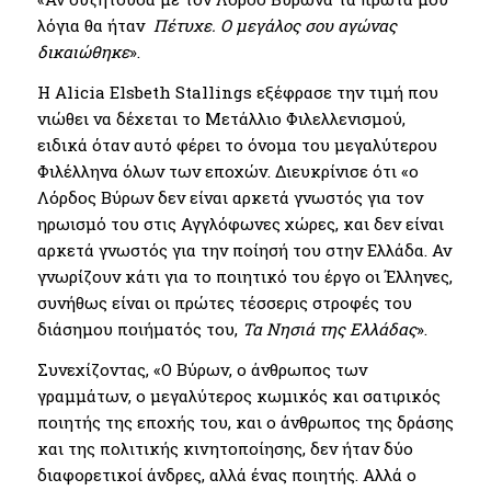
λόγια θα ήταν
Πέτυχε. Ο μεγάλος σου αγώνας
δικαιώθηκε
».
Η Alicia Elsbeth Stallings εξέφρασε την τιμή που
νιώθει να δέχεται το Μετάλλιο Φιλελλενισμού,
ειδικά όταν αυτό φέρει το όνομα του μεγαλύτερου
Φιλέλληνα όλων των εποχών. Διευκρίνισε ότι «ο
Λόρδος Βύρων δεν είναι αρκετά γνωστός για τον
ηρωισμό του στις Αγγλόφωνες χώρες, και δεν είναι
αρκετά γνωστός για την ποίησή του στην Ελλάδα. Αν
γνωρίζουν κάτι για το ποιητικό του έργο οι Έλληνες,
συνήθως είναι οι πρώτες τέσσερις στροφές του
διάσημου ποιήματός του,
Τα Νησιά της Ελλάδας
».
Συνεχίζοντας, «Ο Βύρων, ο άνθρωπος των
γραμμάτων, ο μεγαλύτερος κωμικός και σατιρικός
ποιητής της εποχής του, και ο άνθρωπος της δράσης
και της πολιτικής κινητοποίησης, δεν ήταν δύο
διαφορετικοί άνδρες, αλλά ένας ποιητής. Αλλά ο