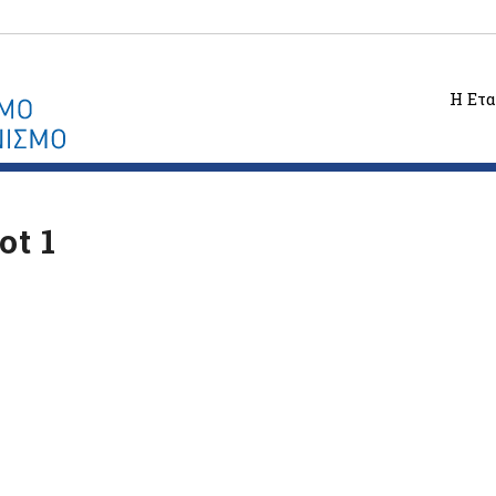
Η Ετα
ot 1