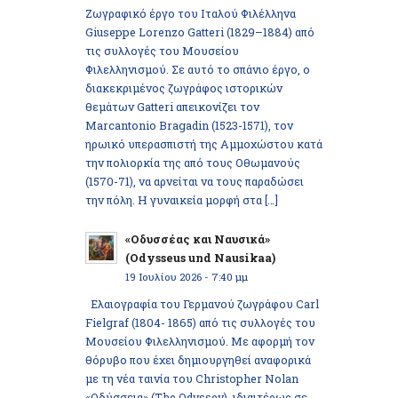
Ζωγραφικό έργο του Ιταλού Φιλέλληνα
Giuseppe Lorenzo Gatteri (1829–1884) από
τις συλλογές του Μουσείου
Φιλελληνισμού. Σε αυτό το σπάνιο έργο, ο
διακεκριμένος ζωγράφος ιστορικών
θεμάτων Gatteri απεικονίζει τον
Marcantonio Bragadin (1523-1571), τον
ηρωικό υπερασπιστή της Αμμοχώστου κατά
την πολιορκία της από τους Οθωμανούς
(1570-71), να αρνείται να τους παραδώσει
την πόλη. Η γυναικεία μορφή στα […]
«Οδυσσέας και Ναυσικά»
(Odysseus und Nausikaa)
19 Ιουλίου 2026 - 7:40 μμ
Ελαιογραφία του Γερμανού ζωγράφου Carl
Fielgraf (1804- 1865) από τις συλλογές του
Μουσείου Φιλελληνισμού. Με αφορμή τον
θόρυβο που έχει δημιουργηθεί αναφορικά
με τη νέα ταινία του Christopher Nolan
«Οδύσσεια» (The Odyssey), ιδιαιτέρως σε