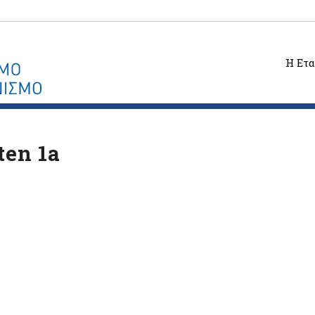
Η Ετα
ten 1a