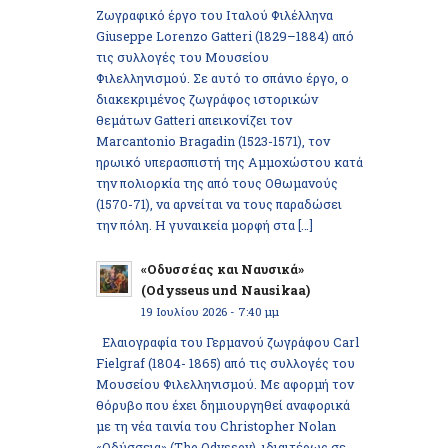
Ζωγραφικό έργο του Ιταλού Φιλέλληνα
Giuseppe Lorenzo Gatteri (1829–1884) από
τις συλλογές του Μουσείου
Φιλελληνισμού. Σε αυτό το σπάνιο έργο, ο
διακεκριμένος ζωγράφος ιστορικών
θεμάτων Gatteri απεικονίζει τον
Marcantonio Bragadin (1523-1571), τον
ηρωικό υπερασπιστή της Αμμοχώστου κατά
την πολιορκία της από τους Οθωμανούς
(1570-71), να αρνείται να τους παραδώσει
την πόλη. Η γυναικεία μορφή στα […]
«Οδυσσέας και Ναυσικά»
(Odysseus und Nausikaa)
19 Ιουλίου 2026 - 7:40 μμ
Ελαιογραφία του Γερμανού ζωγράφου Carl
Fielgraf (1804- 1865) από τις συλλογές του
Μουσείου Φιλελληνισμού. Με αφορμή τον
θόρυβο που έχει δημιουργηθεί αναφορικά
με τη νέα ταινία του Christopher Nolan
«Οδύσσεια» (The Odyssey), ιδιαιτέρως σε