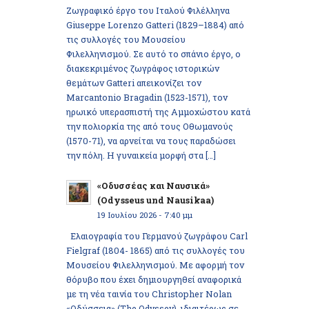
Ζωγραφικό έργο του Ιταλού Φιλέλληνα
Giuseppe Lorenzo Gatteri (1829–1884) από
τις συλλογές του Μουσείου
Φιλελληνισμού. Σε αυτό το σπάνιο έργο, ο
διακεκριμένος ζωγράφος ιστορικών
θεμάτων Gatteri απεικονίζει τον
Marcantonio Bragadin (1523-1571), τον
ηρωικό υπερασπιστή της Αμμοχώστου κατά
την πολιορκία της από τους Οθωμανούς
(1570-71), να αρνείται να τους παραδώσει
την πόλη. Η γυναικεία μορφή στα […]
«Οδυσσέας και Ναυσικά»
(Odysseus und Nausikaa)
19 Ιουλίου 2026 - 7:40 μμ
Ελαιογραφία του Γερμανού ζωγράφου Carl
Fielgraf (1804- 1865) από τις συλλογές του
Μουσείου Φιλελληνισμού. Με αφορμή τον
θόρυβο που έχει δημιουργηθεί αναφορικά
με τη νέα ταινία του Christopher Nolan
«Οδύσσεια» (The Odyssey), ιδιαιτέρως σε