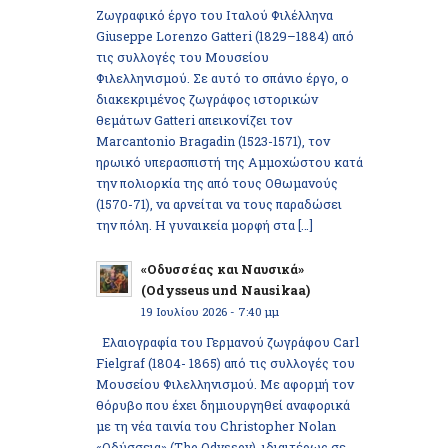
Ζωγραφικό έργο του Ιταλού Φιλέλληνα
Giuseppe Lorenzo Gatteri (1829–1884) από
τις συλλογές του Μουσείου
Φιλελληνισμού. Σε αυτό το σπάνιο έργο, ο
διακεκριμένος ζωγράφος ιστορικών
θεμάτων Gatteri απεικονίζει τον
Marcantonio Bragadin (1523-1571), τον
ηρωικό υπερασπιστή της Αμμοχώστου κατά
την πολιορκία της από τους Οθωμανούς
(1570-71), να αρνείται να τους παραδώσει
την πόλη. Η γυναικεία μορφή στα […]
«Οδυσσέας και Ναυσικά»
(Odysseus und Nausikaa)
19 Ιουλίου 2026 - 7:40 μμ
Ελαιογραφία του Γερμανού ζωγράφου Carl
Fielgraf (1804- 1865) από τις συλλογές του
Μουσείου Φιλελληνισμού. Με αφορμή τον
θόρυβο που έχει δημιουργηθεί αναφορικά
με τη νέα ταινία του Christopher Nolan
«Οδύσσεια» (The Odyssey), ιδιαιτέρως σε