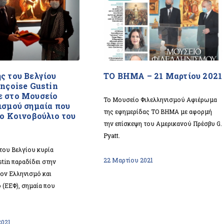
ς του Βελγίου
ΤΟ ΒΗΜΑ – 21 Μαρτίου 2021
ançoise Gustin
 στο Μουσείο
Το Μουσείο Φιλελληνισμού Αφιέρωμα
ισμού σημαία που
της εφημερίδας ΤΟ ΒΗΜΑ με αφορμή
το Κοινοβούλιο του
την επίσκεψη του Αμερικανού Πρέσβυ G.
Pyatt.
ου Βελγίου κυρία
22 Μαρτίου 2021
stin παραδίδει στην
 τον Ελληνισμό και
 (ΕΕΦ), σημαία που
2021