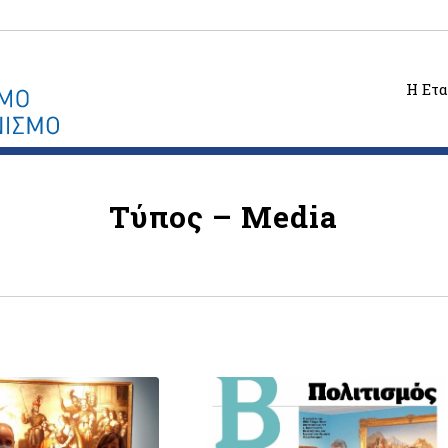
Η Ετα
Τύπος – Media