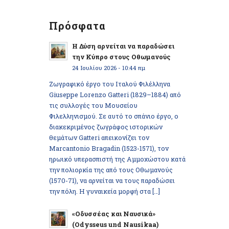
Πρόσφατα
Η Δύση αρνείται να παραδώσει
την Κύπρο στους Οθωμανούς
24 Ιουλίου 2026 - 10:44 πμ
Ζωγραφικό έργο του Ιταλού Φιλέλληνα
Giuseppe Lorenzo Gatteri (1829–1884) από
τις συλλογές του Μουσείου
Φιλελληνισμού. Σε αυτό το σπάνιο έργο, ο
διακεκριμένος ζωγράφος ιστορικών
θεμάτων Gatteri απεικονίζει τον
Marcantonio Bragadin (1523-1571), τον
ηρωικό υπερασπιστή της Αμμοχώστου κατά
την πολιορκία της από τους Οθωμανούς
(1570-71), να αρνείται να τους παραδώσει
την πόλη. Η γυναικεία μορφή στα […]
«Οδυσσέας και Ναυσικά»
(Odysseus und Nausikaa)