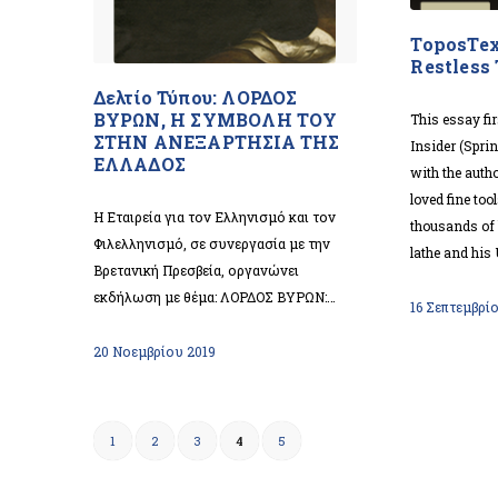
ToposText
Restless 
Δελτίο Τύπου: ΛΟΡΔΟΣ
ΒΥΡΩΝ, Η ΣΥΜΒΟΛΗ ΤΟΥ
This essay fi
ΣΤΗΝ ΑΝΕΞΑΡΤΗΣΙΑ ΤΗΣ
Insider (Spri
ΕΛΛΑΔΟΣ
with the auth
loved fine too
Η Εταιρεία για τον Ελληνισμό και τον
thousands of 
Φιλελληνισμό, σε συνεργασία με την
lathe and his
Βρετανική Πρεσβεία, οργανώνει
εκδήλωση με θέμα: ΛΟΡΔΟΣ ΒΥΡΩΝ:…
16 Σεπτεμβρί
20 Νοεμβρίου 2019
1
2
3
4
5