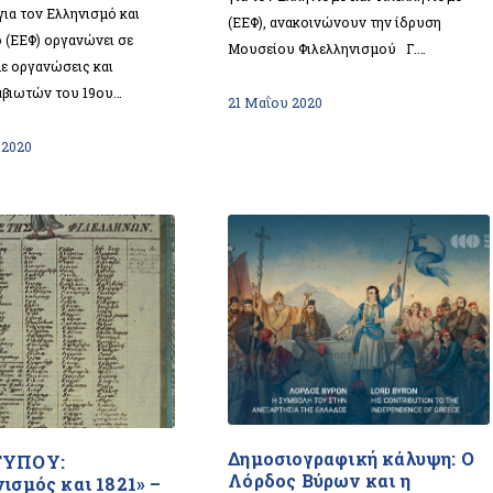
ια τον Ελληνισμό και
(ΕΕΦ), ανακοινώνουν την ίδρυση
 (ΕΕΦ) οργανώνει σε
Μουσείου Φιλελληνισμού Γ.…
ε οργανώσεις και
αβιωτών του 19ου…
21 Μαΐου 2020
 2020
Δημοσιογραφική κάλυψη: Ο
ΤΥΠΟΥ:
Λόρδος Βύρων και η
ισμός και 1821» –