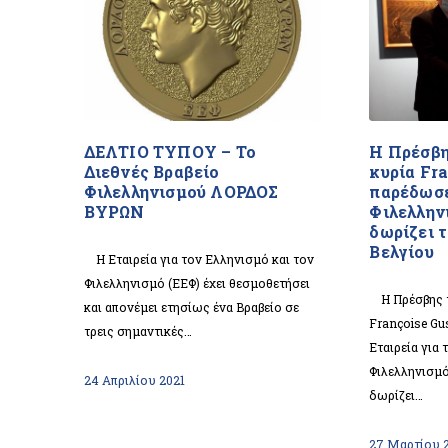
ΔΕΛΤΙΟ ΤΥΠΟΥ – Το
Η Πρέσβη
Διεθνές Βραβείο
κυρία Fr
Φιλελληνισμού ΛΟΡΔΟΣ
παρέδωσε
ΒΥΡΩΝ
Φιλελλην
δωρίζει 
Βελγίου
Η Εταιρεία για τον Ελληνισμό και τον
Φιλελληνισμό (ΕΕΦ) έχει θεσμοθετήσει
Η Πρέσβης τ
και απονέμει ετησίως ένα Βραβείο σε
Françoise Gu
τρεις σημαντικές…
Εταιρεία για
Φιλελληνισμό
24 Απριλίου 2021
δωρίζει…
27 Μαρτίου 