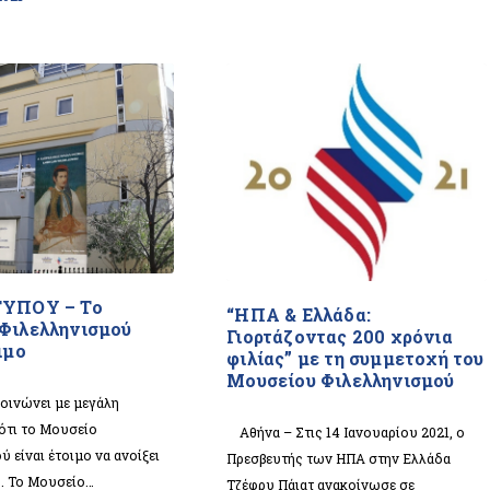
ΤΥΠΟΥ – Το
“ΗΠΑ & Ελλάδα:
Φιλελληνισμού
Γιορτάζοντας 200 χρόνια
ιμο
φιλίας” με τη συμμετοχή του
Μουσείου Φιλελληνισμού
ινώνει με μεγάλη
ότι το Μουσείο
Αθήνα – Στις 14 Ιανουαρίου 2021, ο
ύ είναι έτοιμο να ανοίξει
Πρεσβευτής των ΗΠΑ στην Ελλάδα
υ. Το Μουσείο…
Τζέφρυ Πάιατ ανακοίνωσε σε