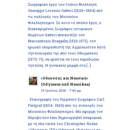
Ζωγραφικό έργο του Ιταλού Φιλέλληνα
Giuseppe Lorenzo Gatteri (1829–1884) από
τις συλλογές του Μουσείου
Φιλελληνισμού. Σε αυτό το σπάνιο έργο, ο
διακεκριμένος ζωγράφος ιστορικών
θεμάτων Gatteri απεικονίζει τον
Marcantonio Bragadin (1523-1571), τον
ηρωικό υπερασπιστή της Αμμοχώστου κατά
την πολιορκία της από τους Οθωμανούς
(1570-71), να αρνείται να τους παραδώσει
την πόλη. Η γυναικεία μορφή στα […]
«Οδυσσέας και Ναυσικά»
(Odysseus und Nausikaa)
19 Ιουλίου 2026 - 7:40 μμ
Ελαιογραφία του Γερμανού ζωγράφου Carl
Fielgraf (1804- 1865) από τις συλλογές του
Μουσείου Φιλελληνισμού. Με αφορμή τον
θόρυβο που έχει δημιουργηθεί αναφορικά
με τη νέα ταινία του Christopher Nolan
«Οδύσσεια» (The Odyssey), ιδιαιτέρως σε