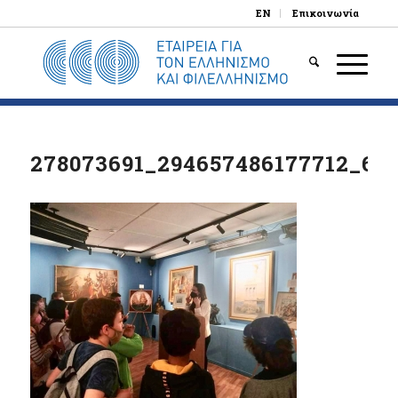
EN
Επικοινωνία
278073691_294657486177712_62