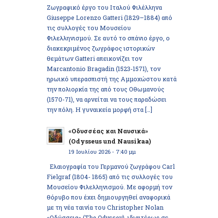
Ζωγραφικό έργο του Ιταλού Φιλέλληνα
Giuseppe Lorenzo Gatteri (1829–1884) από
τις συλλογές του Μουσείου
Φιλελληνισμού. Σε αυτό το σπάνιο έργο, ο
διακεκριμένος ζωγράφος ιστορικών
θεμάτων Gatteri απεικονίζει τον
Marcantonio Bragadin (1523-1571), τον
ηρωικό υπερασπιστή της Αμμοχώστου κατά
την πολιορκία της από τους Οθωμανούς
(1570-71), να αρνείται να τους παραδώσει
την πόλη. Η γυναικεία μορφή στα […]
«Οδυσσέας και Ναυσικά»
(Odysseus und Nausikaa)
19 Ιουλίου 2026 - 7:40 μμ
Ελαιογραφία του Γερμανού ζωγράφου Carl
Fielgraf (1804- 1865) από τις συλλογές του
Μουσείου Φιλελληνισμού. Με αφορμή τον
θόρυβο που έχει δημιουργηθεί αναφορικά
με τη νέα ταινία του Christopher Nolan
«Οδύσσεια» (The Odyssey), ιδιαιτέρως σε