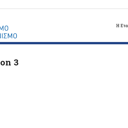
Η Ετα
on 3