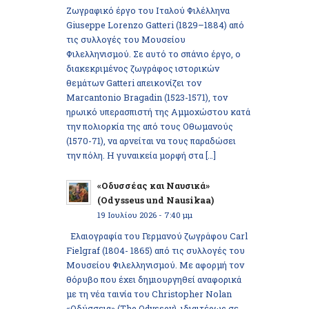
Ζωγραφικό έργο του Ιταλού Φιλέλληνα
Giuseppe Lorenzo Gatteri (1829–1884) από
τις συλλογές του Μουσείου
Φιλελληνισμού. Σε αυτό το σπάνιο έργο, ο
διακεκριμένος ζωγράφος ιστορικών
θεμάτων Gatteri απεικονίζει τον
Marcantonio Bragadin (1523-1571), τον
ηρωικό υπερασπιστή της Αμμοχώστου κατά
την πολιορκία της από τους Οθωμανούς
(1570-71), να αρνείται να τους παραδώσει
την πόλη. Η γυναικεία μορφή στα […]
«Οδυσσέας και Ναυσικά»
(Odysseus und Nausikaa)
19 Ιουλίου 2026 - 7:40 μμ
Ελαιογραφία του Γερμανού ζωγράφου Carl
Fielgraf (1804- 1865) από τις συλλογές του
Μουσείου Φιλελληνισμού. Με αφορμή τον
θόρυβο που έχει δημιουργηθεί αναφορικά
με τη νέα ταινία του Christopher Nolan
«Οδύσσεια» (The Odyssey), ιδιαιτέρως σε