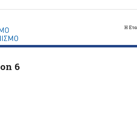
Η Ετα
on 6