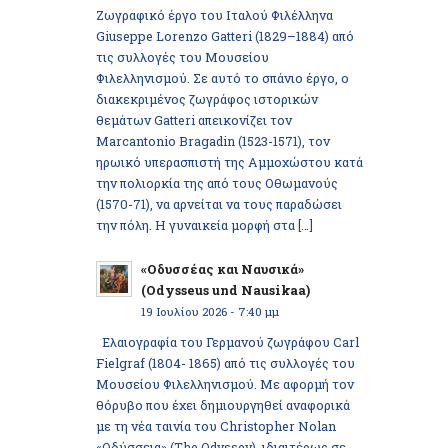
Ζωγραφικό έργο του Ιταλού Φιλέλληνα
Giuseppe Lorenzo Gatteri (1829–1884) από
τις συλλογές του Μουσείου
Φιλελληνισμού. Σε αυτό το σπάνιο έργο, ο
διακεκριμένος ζωγράφος ιστορικών
θεμάτων Gatteri απεικονίζει τον
Marcantonio Bragadin (1523-1571), τον
ηρωικό υπερασπιστή της Αμμοχώστου κατά
την πολιορκία της από τους Οθωμανούς
(1570-71), να αρνείται να τους παραδώσει
την πόλη. Η γυναικεία μορφή στα […]
«Οδυσσέας και Ναυσικά»
(Odysseus und Nausikaa)
19 Ιουλίου 2026 - 7:40 μμ
Ελαιογραφία του Γερμανού ζωγράφου Carl
Fielgraf (1804- 1865) από τις συλλογές του
Μουσείου Φιλελληνισμού. Με αφορμή τον
θόρυβο που έχει δημιουργηθεί αναφορικά
με τη νέα ταινία του Christopher Nolan
«Οδύσσεια» (The Odyssey), ιδιαιτέρως σε