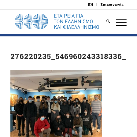
EN
Επικοινωνία
276220235_546960243318336_87