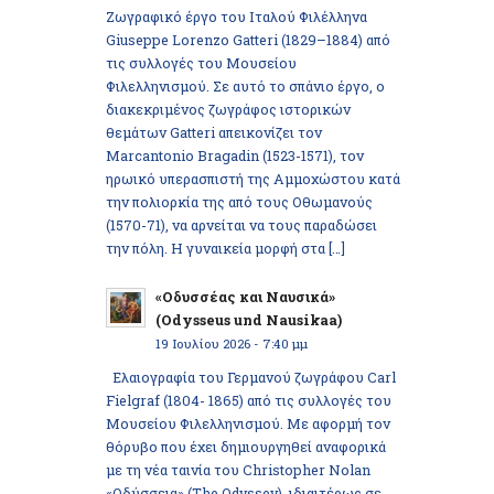
Ζωγραφικό έργο του Ιταλού Φιλέλληνα
Giuseppe Lorenzo Gatteri (1829–1884) από
τις συλλογές του Μουσείου
Φιλελληνισμού. Σε αυτό το σπάνιο έργο, ο
διακεκριμένος ζωγράφος ιστορικών
θεμάτων Gatteri απεικονίζει τον
Marcantonio Bragadin (1523-1571), τον
ηρωικό υπερασπιστή της Αμμοχώστου κατά
την πολιορκία της από τους Οθωμανούς
(1570-71), να αρνείται να τους παραδώσει
την πόλη. Η γυναικεία μορφή στα […]
«Οδυσσέας και Ναυσικά»
(Odysseus und Nausikaa)
19 Ιουλίου 2026 - 7:40 μμ
Ελαιογραφία του Γερμανού ζωγράφου Carl
Fielgraf (1804- 1865) από τις συλλογές του
Μουσείου Φιλελληνισμού. Με αφορμή τον
θόρυβο που έχει δημιουργηθεί αναφορικά
με τη νέα ταινία του Christopher Nolan
«Οδύσσεια» (The Odyssey), ιδιαιτέρως σε