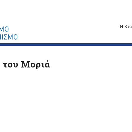
Η Ετα
ς του Μοριά