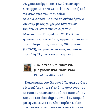
Ζωγραφικό έργο του Ιταλού Φιλέλληνα
Giuseppe Lorenzo Gatteri (1829–1884) από
τις συλλογές του Μουσείου
Φιλελληνισμού. Σε αυτό το σπάνιο έργο, ο
διακεκριμένος ζωγράφος ιστορικών
θεμάτων Gatteri απεικονίζει τον
Marcantonio Bragadin (1523-1571), τον
ηρωικό υπερασπιστή της Αμμοχώστου κατά
την πολιορκία της από τους Οθωμανούς
(1570-71), να αρνείται να τους παραδώσει
την πόλη. Η γυναικεία μορφή στα […]
«Οδυσσέας και Ναυσικά»
(Odysseus und Nausikaa)
19 Ιουλίου 2026 - 7:40 μμ
Ελαιογραφία του Γερμανού ζωγράφου Carl
Fielgraf (1804- 1865) από τις συλλογές του
Μουσείου Φιλελληνισμού. Με αφορμή τον
θόρυβο που έχει δημιουργηθεί αναφορικά
με τη νέα ταινία του Christopher Nolan
«Οδύσσεια» (The Odyssey), ιδιαιτέρως σε