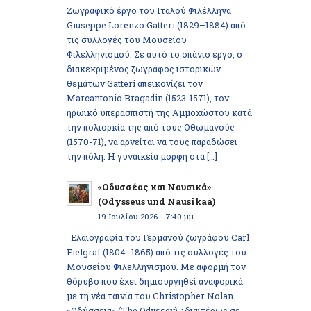
Ζωγραφικό έργο του Ιταλού Φιλέλληνα
Giuseppe Lorenzo Gatteri (1829–1884) από
τις συλλογές του Μουσείου
Φιλελληνισμού. Σε αυτό το σπάνιο έργο, ο
διακεκριμένος ζωγράφος ιστορικών
θεμάτων Gatteri απεικονίζει τον
Marcantonio Bragadin (1523-1571), τον
ηρωικό υπερασπιστή της Αμμοχώστου κατά
την πολιορκία της από τους Οθωμανούς
(1570-71), να αρνείται να τους παραδώσει
την πόλη. Η γυναικεία μορφή στα […]
«Οδυσσέας και Ναυσικά»
(Odysseus und Nausikaa)
19 Ιουλίου 2026 - 7:40 μμ
Ελαιογραφία του Γερμανού ζωγράφου Carl
Fielgraf (1804- 1865) από τις συλλογές του
Μουσείου Φιλελληνισμού. Με αφορμή τον
θόρυβο που έχει δημιουργηθεί αναφορικά
με τη νέα ταινία του Christopher Nolan
«Οδύσσεια» (The Odyssey), ιδιαιτέρως σε