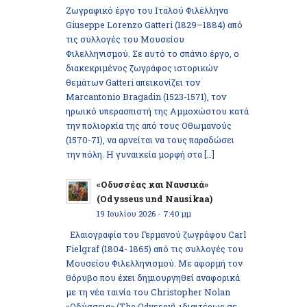
Ζωγραφικό έργο του Ιταλού Φιλέλληνα
Giuseppe Lorenzo Gatteri (1829–1884) από
τις συλλογές του Μουσείου
Φιλελληνισμού. Σε αυτό το σπάνιο έργο, ο
διακεκριμένος ζωγράφος ιστορικών
θεμάτων Gatteri απεικονίζει τον
Marcantonio Bragadin (1523-1571), τον
ηρωικό υπερασπιστή της Αμμοχώστου κατά
την πολιορκία της από τους Οθωμανούς
(1570-71), να αρνείται να τους παραδώσει
την πόλη. Η γυναικεία μορφή στα […]
«Οδυσσέας και Ναυσικά»
(Odysseus und Nausikaa)
19 Ιουλίου 2026 - 7:40 μμ
Ελαιογραφία του Γερμανού ζωγράφου Carl
Fielgraf (1804- 1865) από τις συλλογές του
Μουσείου Φιλελληνισμού. Με αφορμή τον
θόρυβο που έχει δημιουργηθεί αναφορικά
με τη νέα ταινία του Christopher Nolan
«Οδύσσεια» (The Odyssey), ιδιαιτέρως σε