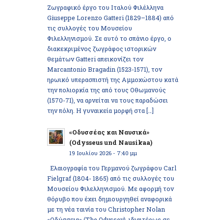
Ζωγραφικό έργο του Ιταλού Φιλέλληνα
Giuseppe Lorenzo Gatteri (1829–1884) από
τις συλλογές του Μουσείου
Φιλελληνισμού. Σε αυτό το σπάνιο έργο, ο
διακεκριμένος ζωγράφος ιστορικών
θεμάτων Gatteri απεικονίζει τον
Marcantonio Bragadin (1523-1571), τον
ηρωικό υπερασπιστή της Αμμοχώστου κατά
την πολιορκία της από τους Οθωμανούς
(1570-71), να αρνείται να τους παραδώσει
την πόλη. Η γυναικεία μορφή στα […]
«Οδυσσέας και Ναυσικά»
(Odysseus und Nausikaa)
19 Ιουλίου 2026 - 7:40 μμ
Ελαιογραφία του Γερμανού ζωγράφου Carl
Fielgraf (1804- 1865) από τις συλλογές του
Μουσείου Φιλελληνισμού. Με αφορμή τον
θόρυβο που έχει δημιουργηθεί αναφορικά
με τη νέα ταινία του Christopher Nolan
«Οδύσσεια» (The Odyssey), ιδιαιτέρως σε