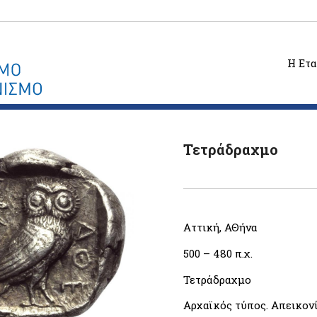
Η Ετα
Τετράδραχμο
Αττική, ΑΘήνα
500 – 480 π.χ.
Τετράδραχμο
Αρχαϊκός τύπος. Απεικονί