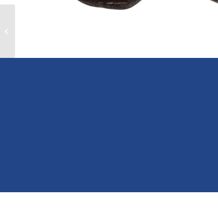
Στατήρ