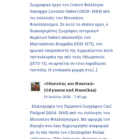
Ζωγραφικό έργο του Ιταλού Φιλέλληνα
Giuseppe Lorenzo Gatteri (1829–1884) από
τις συλλογές του Μουσείου
Φιλελληνισμού. Σε αυτό το σπάνιο έργο, ο
διακεκριμένος ζωγράφος ιστορικών
θεμάτων Gatteri απεικονίζει τον
Marcantonio Bragadin (1523-1571), τον
ηρωικό υπερασπιστή της Αμμοχώστου κατά
την πολιορκία της από τους Οθωμανούς
(1570-71), να αρνείται να τους παραδώσει
την πόλη. Η γυναικεία μορφή στα […]
«Οδυσσέας και Ναυσικά»
(Odysseus und Nausikaa)
19 Ιουλίου 2026 - 7:40 μμ
Ελαιογραφία του Γερμανού ζωγράφου Carl
Fielgraf (1804- 1865) από τις συλλογές του
Μουσείου Φιλελληνισμού. Με αφορμή τον
θόρυβο που έχει δημιουργηθεί αναφορικά
με τη νέα ταινία του Christopher Nolan
«Οδύσσεια» (The Odyssey), ιδιαιτέρως σε