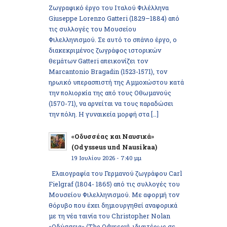
Ζωγραφικό έργο του Ιταλού Φιλέλληνα
Giuseppe Lorenzo Gatteri (1829–1884) από
τις συλλογές του Μουσείου
Φιλελληνισμού. Σε αυτό το σπάνιο έργο, ο
διακεκριμένος ζωγράφος ιστορικών
θεμάτων Gatteri απεικονίζει τον
Marcantonio Bragadin (1523-1571), τον
ηρωικό υπερασπιστή της Αμμοχώστου κατά
την πολιορκία της από τους Οθωμανούς
(1570-71), να αρνείται να τους παραδώσει
την πόλη. Η γυναικεία μορφή στα […]
«Οδυσσέας και Ναυσικά»
(Odysseus und Nausikaa)
19 Ιουλίου 2026 - 7:40 μμ
Ελαιογραφία του Γερμανού ζωγράφου Carl
Fielgraf (1804- 1865) από τις συλλογές του
Μουσείου Φιλελληνισμού. Με αφορμή τον
θόρυβο που έχει δημιουργηθεί αναφορικά
με τη νέα ταινία του Christopher Nolan
«Οδύσσεια» (The Odyssey), ιδιαιτέρως σε