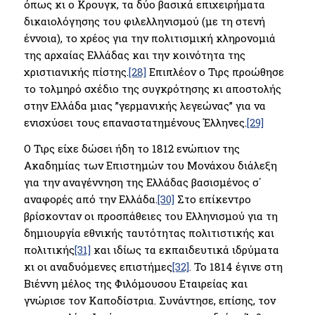
όπως κι ο Κρουγκ, τα δύο βασικά επιχειρήματα
δικαιολόγησης του φιλελληνισμού (με τη στενή
έννοια), το χρέος για την πολιτισμική κληρονομιά
της αρχαίας Ελλάδας και την κοινότητα της
χριστιανικής πίστης.
[28]
Επιπλέον ο Τιρς προώθησε
το τολμηρό σχέδιο της συγκρότησης κι αποστολής
στην Ελλάδα μιας ”γερμανικής λεγεώνας” για να
ενισχύσει τους επαναστατημένους Έλληνες.
[29]
Ο Τιρς είχε δώσει ήδη το 1812 ενώπιον της
Ακαδημίας των Επιστημών του Μονάχου διάλεξη
για την αναγέννηση της Ελλάδας βασισμένος σ΄
αναφορές από την Ελλάδα.
[30]
Στο επίκεντρο
βρίσκονταν οι προσπάθειες του Ελληνισμού για τη
δημιουργία εθνικής ταυτότητας πολιτιστικής και
πολιτικής
[31]
και ιδίως τα εκπαιδευτικά ιδρύματα
κι οι αναδυόμενες επιστήμες
[32]
. Το 1814 έγινε στη
Βιέννη μέλος της Φιλόμουσου Εταιρείας και
γνώρισε τον Καποδίστρια. Συνάντησε, επίσης, τον