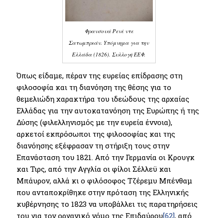
Φρανσουά Ρενέ ντε
Σατωμπριάν. Yπόμνημα για την
Ελλάδα (1826). Συλλογή ΕΕΦ.
Όπως είδαμε, πέραν της ευρείας επίδρασης στη
φιλοσοφία και τη διανόηση της θέσης για το
θεμελιώδη χαρακτήρα του ιδεώδους της αρχαίας
Ελλάδας για την αυτοκατανόηση της Ευρώπης ή της
Δύσης (φιλελληνισμός με την ευρεία έννοια),
αρκετοί εκπρόσωποι της φιλοσοφίας και της
διανόησης εξέφρασαν τη στήριξη τους στην
Επανάσταση του 1821. Από την Γερμανία οι Κρουγκ
και Τιρς, από την Αγγλία οι φίλοι Σέλλεϋ και
Μπάυρον, αλλά κι ο φιλόσοφος Τζέρεμυ Μπένθαμ
που ανταποκρίθηκε στην πρόταση της Ελληνικής
κυβέρνησης το 1823 να υποβάλλει τις παρατηρήσεις
του για τον οργανικό νόμο της Επιδαύρου
[62]
, από