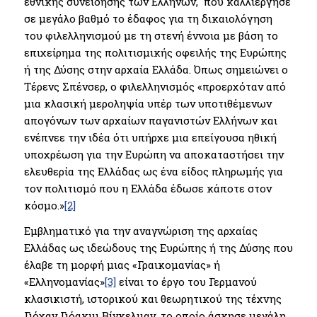
εθνικής συνείδησης των Ελλήνων, που καλλιέργησε
σε μεγάλο βαθμό το έδαφος για τη δικαιολόγηση
του φιλελληνισμού με τη στενή έννοια με βάση το
επιχείρημα της πολιτισμικής οφειλής της Ευρώπης
ή της Δύσης στην αρχαία Ελλάδα. Όπως σημειώνει ο
Τέρενς Σπένσερ, ο φιλελληνισμός «προερχόταν από
μια κλασική μεροληψία υπέρ των υποτιθέμενων
απογόνων των αρχαίων παγανιστών Ελλήνων και
ενέπνεε την ιδέα ότι υπήρχε μια επείγουσα ηθική
υποχρέωση για την Ευρώπη να αποκαταστήσει την
ελευθερία της Ελλάδας ως ένα είδος πληρωμής για
τον πολιτισμό που η Ελλάδα έδωσε κάποτε στον
κόσμο.»
[2]
Εμβληματικό για την αναγνώριση της αρχαίας
Ελλάδας ως ιδεώδους της Ευρώπης ή της Δύσης που
έλαβε τη μορφή μιας «Γραικομανίας» ή
«Ελληνομανίας»
[3]
είναι το έργο του Γερμανού
κλασικιστή, ιστορικού και θεωρητικού της τέχνης
Γιόχαν Γιόακιμ Βίνκελμαν, το οποίο άσκησε μεγάλη