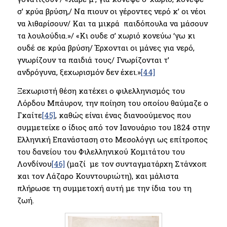
σ’ κρύα βρύση,/ Να πιουν οι γέροντες νερό κ’ οι νέοι
να λιθαρίσουν/ Και τα μικρά παιδόπουλα να μάσουν
τα λουλούδια.»/ «Κι ουδε σ’ χωριό κονεύω ‘γω κι
ουδέ σε κρύα βρύση/ Έρχονται οι μάνες για νερό,
γνωρίζουν τα παιδιά τους/ Γνωρίζονται τ’
ανδρόγυνα, ξεχωρισμόν δεν έχει.»
[44]
Ξεχωριστή θέση κατέχει ο φιλελληνισμός του
Λόρδου Μπάυρον, την ποίηση του οποίου θαύμαζε ο
Γκαίτε
[45]
, καθώς είναι ένας διανοούμενος που
συμμετείχε ο ίδιος από τον Ιανουάριο του 1824 στην
Ελληνική Επανάσταση στο Μεσολόγγι ως επίτροπος
του δανείου του Φιλελληνικού Κομιτάτου του
Λονδίνου
[46]
(μαζί με τον συνταγματάρχη Στάνχοπ
και τον Λάζαρο Κουντουριώτη), και μάλιστα
πλήρωσε τη συμμετοχή αυτή με την ίδια του τη
ζωή.