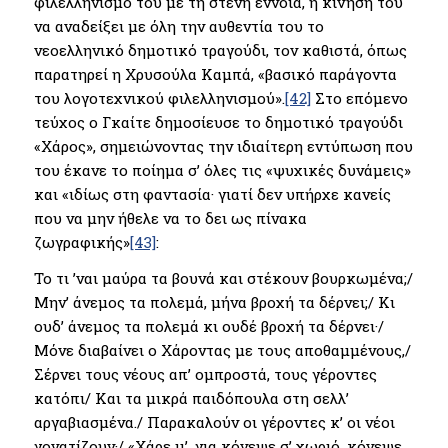
φιλελληνισμό του με τη στενή έννοια, η κίνησή του
να αναδείξει με όλη την αυθεντία του το
νεοελληνικό δημοτικό τραγούδι, τον καθιστά, όπως
παρατηρεί η Χρυσούλα Καμπά, «βασικό παράγοντα
του λογοτεχνικού φιλελληνισμού».
[42]
Στο επόμενο
τεύχος ο Γκαίτε δημοσίευσε το δημοτικό τραγούδι
«Χάρος», σημειώνοντας την ιδιαίτερη εντύπωση που
του έκανε το ποίημα σ’ όλες τις «ψυχικές δυνάμεις»
και «ιδίως στη φαντασία· γιατί δεν υπήρχε κανείς
που να μην ήθελε να το δει ως πίνακα
ζωγραφικής»
[43]
:
Το τι ’ναι μαύρα τα βουνά και στέκουν βουρκωμένα;/
Μην’ άνεμος τα πολεμά, μήνα βροχή τα δέρνει;/ Κι
ουδ’ άνεμος τα πολεμά κι ουδέ βροχή τα δέρνει·/
Μόνε διαβαίνει ο Χάροντας με τους αποθαμμένους,/
Σέρνει τους νέους απ’ ομπροστά, τους γέροντες
κατόπι/ Και τα μικρά παιδόπουλα στη σελλ’
αργαβιασμένα./ Παρακαλούν οι γέροντες κ’ οι νέοι
γονατίζουν·/ «Χάρε μ’, για κόνεψε σ’ χωριό, κόνεψε