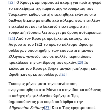
[23]
Ο Κρουγκ χρησιμοποιεί ακόμη για πρώτη φορά
το επιχείρημα της παράνομης «κυριαρχίας των
Τούρκων», καθώς αυτή αποκτήθηκε ενάντια στο
διεθνές δίκαιο με επιθετικό πόλεμο, ενώ επιπλέον
επικαλείται και το λοκιανό επιχείρημα ότι η
τουρκική εξουσία λειτουργεί με όρους αυθαιρεσίας.
[24]
Από τον Κρουγκ προέρχεται, επίσης, τον
Αύγουστο του 1821 το πρώτο κάλεσμα ίδρυσης
συλλόγων υποστήριξης των επαναστατημένων
Ελλήνων, γεγονός που σε πολλές περιπτώσεις
προκάλεσε την αντίδραση των αρχών.
[25]
Το
κάλεσμα του Κρουγκ βρήκε μεγάλη απήχηση και
ιδρύθηκαν αρκετοί σύλλογοι.
[26]
Τέσσερις μήνες μετά την επανάσταση
ενεργοποιήθηκε στο Μόναχο στην ίδια κατεύθυνση
ο καθηγητής φιλολογίας Φρήντριχ Τιρς,
δημοσιεύοντας μια σειρά από άρθρα στην
Allgemeine Zeitung
.
[27]
Και ο Τιρς χρησιμοποιεί,