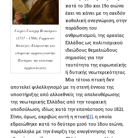
κατά το 18ο και 19ο αιώνα
έχει να κάνει με τη σχεδόν
καθολική αναγνώριση, στην
παράδοση του
Γιόχαν Γιοάχιμ Βίνκελμαν
ανθρωπισμού, της αρχαίας
(1717 – 1768), Γερμανός
Ελλάδας ως πολιτισμικού
θεολόγος, Ελληνιστής και
ιδεώδους θεμελιώδους
επιφανής αρχαιογνώστης.
σημασίας για την
Πατέρας της κλασικής
ταυτότητα της ευρωπαϊκής
αρχαιολογίας.
ή δυτικής νεωτερικότητας.
Μια τέτοια πτυχή δεν
αποτελεί φιλελληνισμό με τη στενή έννοια της
υποστήριξης από αλλοεθνείς της απελευθέρωσης
της νεωτερικής Ελλάδας από την τουρκική
υποδούλωση, ιδίως κατά την επανάσταση του 1821.
Είναι, όμως, ακριβώς αυτή η πτυχή
[1]
, η οποία
εδραιώθηκε κατά το δεύτερο μισό του 18ου αιώνα,
παράλληλα με την έναρξη της αναγέννησης της