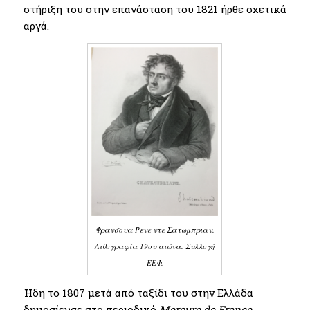
στήριξη του στην επανάσταση του 1821 ήρθε σχετικά
αργά.
Φρανσουά Ρενέ ντε Σατωμπριάν.
Λιθογραφία 19ου αιώνα. Συλλογή
ΕΕΦ.
Ήδη το 1807 μετά από ταξίδι του στην Ελλάδα
δημοσίευσε στο περιοδικό
Μercure de France