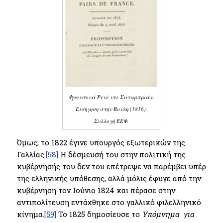
Φρανσουά Ρενέ ντε Σατωμπριάν.
Εισήγηση στην Βουλή (1816).
Συλλογή ΕΕΦ.
Όμως, το 1822 έγινε υπουργός εξωτερικών της
Γαλλίας.
[58]
Η δέσμευσή του στην πολιτική της
κυβέρνησής του δεν του επέτρεψε να παρέμβει υπέρ
της ελληνικής υπόθεσης, αλλά μόλις έφυγε από την
κυβέρνηση τον Ιούνιο 1824 και πέρασε στην
αντιπολίτευση εντάχθηκε στο γαλλικό φιλελληνικό
κίνημα.
[59]
Το 1825 δημοσίευσε το
Y
πόμνημα για