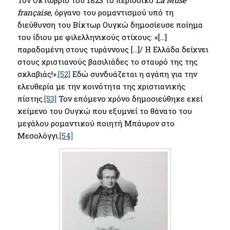
Τον Οκτώβριο του 1823 το περιοδικό
La Muse
française
, όργανο του ρομαντισμού υπό τη
διεύθυνση του Βίκτωρ Ουγκώ δημοσίευσε ποίημα
του ίδιου με φιλελληνικούς στίχους: «[…]
παραδομένη στους τυράννους […]/ Η Ελλάδα δείχνει
στους χριστιανούς βασιλιάδες το σταυρό της της
σκλαβιάς!».
[52]
Εδώ συνδυάζεται η αγάπη για την
ελευθερία με την κοινότητα της χριστιανικής
πίστης.
[53]
Τον επόμενο χρόνο δημοσιεύθηκε εκεί
κείμενο του Ουγκώ που εξυμνεί το θάνατο του
μεγάλου ρομαντικού ποιητή Μπάυρον στο
Μεσολόγγι.
[54]