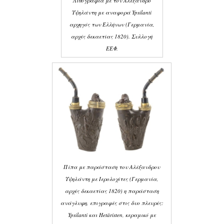
Λιθογραφία με τον Αλέξανδρο
Υψηλάντη με αναφορά Ypsilanti
αρχηγός των Ελλήνων (Γερμανία,
αρχές δεκαετίας 1820). Συλλογή
ΕΕΦ.
Πίπα με παράσταση του Αλέξανδρου
Υψηλάντη με Ιερολοχίτες (Γερμανία,
αρχές δεκαετίας 1820) η παράσταση
ανάγλυφη, επιγραφές στις δυο πλευρές:
Ypsilanti και Hetäristen, κεραμικό με