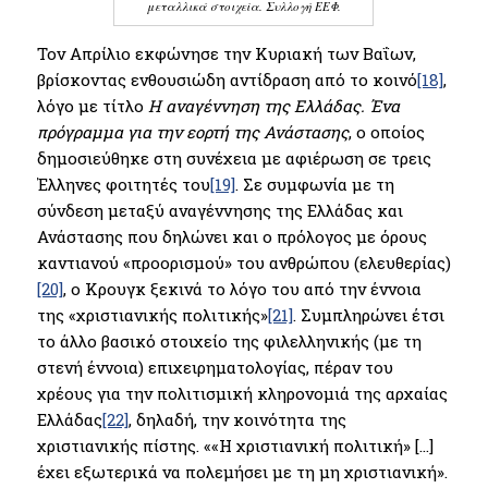
μεταλλικά στοιχεία. Συλλογή ΕΕΦ.
Τον Απρίλιο εκφώνησε την Κυριακή των Βαΐων,
βρίσκοντας ενθουσιώδη αντίδραση από το κοινό
[18]
,
λόγο με τίτλο
Η αναγέννηση της Ελλάδας. Ένα
πρόγραμμα για την εορτή της Ανάστασης
, ο οποίος
δημοσιεύθηκε στη συνέχεια με αφιέρωση σε τρεις
Έλληνες φοιτητές του
[19]
. Σε συμφωνία με τη
σύνδεση μεταξύ αναγέννησης της Ελλάδας και
Ανάστασης που δηλώνει και ο πρόλογος με όρους
καντιανού «προορισμού» του ανθρώπου (ελευθερίας)
[20]
, ο Κρουγκ ξεκινά το λόγο του από την έννοια
της «χριστιανικής πολιτικής»
[21]
. Συμπληρώνει έτσι
το άλλο βασικό στοιχείο της φιλελληνικής (με τη
στενή έννοια) επιχειρηματολογίας, πέραν του
χρέους για την πολιτισμική κληρονομιά της αρχαίας
Ελλάδας
[22]
, δηλαδή, την κοινότητα της
χριστιανικής πίστης. ««Η χριστιανική πολιτική» […]
έχει εξωτερικά να πολεμήσει με τη μη χριστιανική».