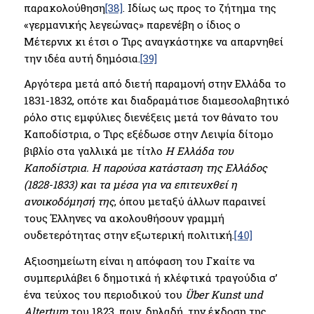
παρακολούθηση
[38]
. Ιδίως ως προς το ζήτημα της
«γερμανικής λεγεώνας» παρενέβη ο ίδιος ο
Μέτερνιχ κι έτσι ο Τιρς αναγκάστηκε να απαρνηθεί
την ιδέα αυτή δημόσια.
[39]
Αργότερα μετά από διετή παραμονή στην Ελλάδα το
1831-1832, οπότε και διαδραμάτισε διαμεσολαβητικό
ρόλο στις εμφύλιες διενέξεις μετά τον θάνατο του
Καποδίστρια, ο Τιρς εξέδωσε στην Λειψία δίτομο
βιβλίο στα γαλλικά με τίτλο
Η Ελλάδα του
Καποδίστρια. Η παρούσα κατάσταση της Ελλάδος
(1828-1833) και τα μέσα για να επιτευχθεί η
ανοικοδόμησή της
, όπου μεταξύ άλλων παραινεί
τους Έλληνες να ακολουθήσουν γραμμή
ουδετερότητας στην εξωτερική πολιτική.
[40]
Αξιοσημείωτη είναι η απόφαση του Γκαίτε να
συμπεριλάβει 6 δημοτικά ή κλέφτικά τραγούδια σ’
ένα τεύχος του περιοδικού του
Ü
ber
Kunst und
Altertum
του 1823, πριν, δηλαδή, την έκδοση της