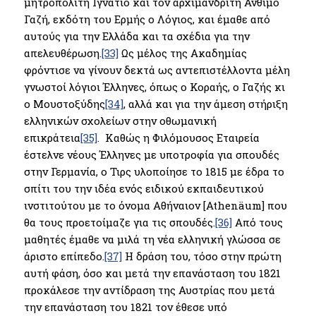
μητροπολίτη Ιγνάτιο και τον αρχιμανδρίτη Άνθιμο
Γαζή, εκδότη του Ερμής ο Λόγιος, και έμαθε από
αυτούς για την Ελλάδα και τα σχέδια για την
απελευθέρωση.
[33]
Ως μέλος της Ακαδημίας
φρόντισε να γίνουν δεκτά ως αντεπιστέλλοντα μέλη
γνωστοί λόγιοι Έλληνες, όπως ο Κοραής, ο Γαζής κι
ο Μουστοξύδης
[34]
, αλλά και για την άμεση στήριξη
ελληνικών σχολείων στην οθωμανική
επικράτεια
[35]
. Καθώς η Φιλόμουσος Εταιρεία
έστελνε νέους Έλληνες με υποτροφία για σπουδές
στην Γερμανία, ο Τιρς υλοποίησε το 1815 με έδρα το
σπίτι του την ιδέα ενός ειδικού εκπαιδευτικού
ινστιτούτου με το όνομα Αθήναιον [Athenäum] που
θα τους προετοίμαζε για τις σπουδές.
[36]
Από τους
μαθητές έμαθε να μιλά τη νέα ελληνική γλώσσα σε
άριστο επίπεδο.
[37]
Η δράση του, τόσο στην πρώτη
αυτή φάση, όσο και μετά την επανάσταση του 1821
προκάλεσε την αντίδραση της Αυστρίας που μετά
την επανάσταση του 1821 τον έθεσε υπό