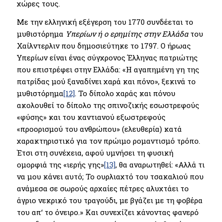
χώρες τους.
Με την ελληνική εξέγερση του 1770 συνδέεται το
μυθιστόρημα
Υπερίων ή ο ερημίτης στην Ελλάδα
του
Χαίλντερλιν που δημοσιεύτηκε το 1797. Ο ήρωας
Υπερίων είναι ένας σύγχρονος Έλληνας πατριώτης
που επιστρέφει στην Ελλάδα: «Η αγαπημένη γη της
πατρίδας μού ξαναδίνει χαρά και πόνο», ξεκινά το
μυθιστόρημα
[12]
. Το δίπολο χαράς και πόνου
ακολουθεί το δίπολο της σπινοζικής εσωστρεφούς
«φύσης» και του καντιανού εξωστρεφούς
«προορισμού του ανθρώπου» (ελευθερία) κατά
χαρακτηριστικό για τον πρώιμο ρομαντισμό τρόπο.
Έτσι στη συνέχεια, αφού υμνήσει τη φυσική
ομορφιά της «ιερής γης»
[13]
, θα αναρωτηθεί: «Αλλά τι
να μου κάνει αυτό; Το ουρλιαχτό του τσακαλιού που
ανάμεσα σε σωρούς αρχαίες πέτρες αλυχτάει το
άγριο νεκρικό του τραγούδι, με βγάζει με τη φοβέρα
του απ‘ το όνειρο.» Και συνεχίζει κάνοντας φανερό