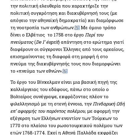
την πολιτική ελευθερία που χαρακτήριζε την
πολιτική συγκρότηση και διακυβέρνησή τους (με
απόγειο την αθηναϊκή δημοκρατία) και διαμόρφωσε
τη νοοτροπία των ανθρώπων
.
[5]
Με όμοιο τρόπο
δίνει ο Ελβέτιος το 1758 στο έργο
Περί του
πνεύματος
(
De l’ ésprit
) απάντηση στο ερώτημα γιατί
διαφέρουν οι σύγχρονοι Έλληνες από τους αρχαίους,
επισημαίνοντας τη διαφορά στη μορφή ή στο
πνεύμα της διακυβέρνησής τους που διαμορφώνει
το «πνεύμα των εθνών».
[6]
To έργο του Βίνκελμαν είναι μια βασική πηγή της
καλλιέργειας του εδάφους, πάνω στο οποίο ο
Βολταίρος συνέγραψε, εκφράζοντας πλέον το
φιλελληνισμό με τη στενή έννοια, την
Πινδαρική Ωδή
επ’ αφορμής του παρόντος πολέμου,
με αφορμή την
εξέγερση των Ελλήνων εναντίον των Τούρκων το
1770 στο πλαίσιο του ρωσοτουρκικού πολέμου των
ετών 1768-1774
.
Εκεί η Αθηνά Παλλάδα εκφράζει