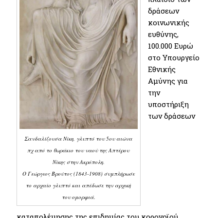
δράσεων
κοινωνικής
ευθύνης,
100.000 Ευρώ
στο Υπουργείο
Εθνικής
Αμύνης για
την
υποστήριξη
των δράσεων
Σανδαλίζουσα Νίκη, γλυπτό του 5ου αιώνα
πχ από το θωράκιο του ναού της Απτέρου
Νίκης στην Ακρόπολη.
Ο Γεώργιος Βρούτος (1843-1908) συμπλήρωσε
το αρχαίο γλυπτό και απέδωσε την αρχική
του ομορφιά.
καταπολέμησης της επιδημίας του κορονοϊού.