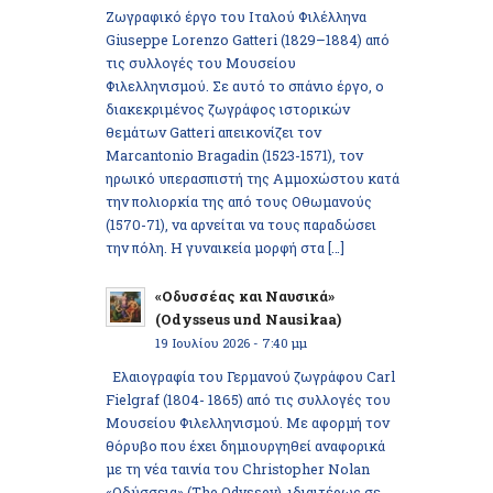
Ζωγραφικό έργο του Ιταλού Φιλέλληνα
Giuseppe Lorenzo Gatteri (1829–1884) από
τις συλλογές του Μουσείου
Φιλελληνισμού. Σε αυτό το σπάνιο έργο, ο
διακεκριμένος ζωγράφος ιστορικών
θεμάτων Gatteri απεικονίζει τον
Marcantonio Bragadin (1523-1571), τον
ηρωικό υπερασπιστή της Αμμοχώστου κατά
την πολιορκία της από τους Οθωμανούς
(1570-71), να αρνείται να τους παραδώσει
την πόλη. Η γυναικεία μορφή στα […]
«Οδυσσέας και Ναυσικά»
(Odysseus und Nausikaa)
19 Ιουλίου 2026 - 7:40 μμ
Ελαιογραφία του Γερμανού ζωγράφου Carl
Fielgraf (1804- 1865) από τις συλλογές του
Μουσείου Φιλελληνισμού. Με αφορμή τον
θόρυβο που έχει δημιουργηθεί αναφορικά
με τη νέα ταινία του Christopher Nolan
«Οδύσσεια» (The Odyssey), ιδιαιτέρως σε