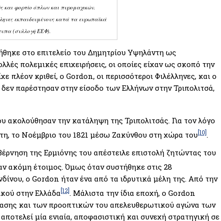
ς και φορτίο όπλων και πυρομαχικών.
λληνες εκπαιδευμένους κατά τα ευρωπαϊκά
τυπα (συλλογή ΕΕΦ).
τήθηκε στο επιτελείο του Δημητρίου Υψηλάντη ως
ολλές πολεμικές επιχειρήσεις, οι οποίες είχαν ως σκοπό την
ε πλέον κριθεί, ο Gordon, οι περισσότεροι Φιλέλληνες, και ο
ι δεν παρέστησαν στην είσοδο των Ελλήνων στην Τριπολιτσά,
ου ακολούθησαν την κατάληψη της Τριπολιτσάς. Για τον λόγο
[10]
τη, το Νοέμβριο του 1821 μέσω Ζακύνθου στη χώρα του
.
βέρνηση της Ερμιόνης του απέστειλε επιστολή ζητώντας του
ταν ακόμη έτοιμος. Όμως όταν συστήθηκε στις 28
δίνου, ο Gordon ήταν ένα από τα ιδρυτικά μέλη της. Από την
[12]
ικού στην Ελλάδα
. Μάλιστα την ίδια εποχή, ο Gordon
τασης και των προοπτικών του απελευθερωτικού αγώνα των
 αποτελεί μία ενιαία, αποφασιστική και συνεχή στρατηγική σε