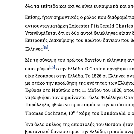
όλα τα επίπεδα και όχι να είναι ευκαιριακά και
Επίσης, ήταν σημαντικός ο ρόλος που διαδραμάτι
αντισυνταγματάρχη Leicester FitzGerald Charles
Υπενθυμίζεται ότι οι δύο αυτοί Φιλέλληνες είχαν 
Επιτροπής Διαχείρισης του πρώτου δανείου που θ
[15]
Έλληνες
.
Με τη σύναψη του πρώτου δανείου η ελληνική αν
[16]
επιστρέψει
στην Ελλάδα. Ο Gordon αρνήθηκε και
είχε ξεσπάσει στην Ελλάδα. Το 1826 οι Έλληνες αν
με στόχο την προώθηση της ενότητας των Ελλήνων
Έφθασε στο Ναύπλιο στις 11 Μαΐου του 1826, όπο
να βοηθήσει τον σημαίνοντα Γάλλο Φιλέλληνα Cha
Παράλληλα, ήθελε να προετοιμάσει την κατάσταση
ου
Thomas Cochrane, 10
κόμη του Dundonald, ο ο
Ένα άλλο σκέλος της αποστολής του Gordon ήταν 
βρετανικού δανείου προς την Ελλάδα, η οποία ανερ