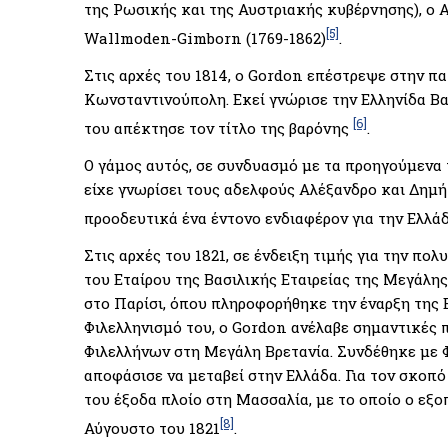
της Ρωσικής και της Αυστριακής κυβέρνησης), ο
[5]
Wallmoden-Gimborn (1769-1862)
.
Στις αρχές του 1814, ο Gordon επέστρεψε στην πα
Κωνσταντινούπολη. Εκεί γνώρισε την Ελληνίδα Βα
[6]
του απέκτησε τον τίτλο της βαρόνης
.
Ο γάμος αυτός, σε συνδυασμό με τα προηγούμενα 
είχε γνωρίσει τους αδελφούς Αλέξανδρο και Δημ
προοδευτικά ένα έντονο ενδιαφέρον για την Ελλάδ
Στις αρχές του 1821, σε ένδειξη τιμής για την πο
του Εταίρου της Βασιλικής Εταιρείας της Μεγάλης 
στο Παρίσι, όπου πληροφορήθηκε την έναρξη της 
Φιλελληνισμό του, ο Gordon ανέλαβε σημαντικές 
Φιλελλήνων στη Μεγάλη Βρετανία. Συνδέθηκε με 
αποφάσισε να μεταβεί στην Ελλάδα. Για τον σκοπ
του έξοδα πλοίο στη Μασσαλία, με το οποίο ο εξο
[8]
Αύγουστο του 1821
.