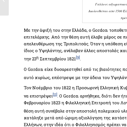
Πορτογάλος
Γάλλους αξιωματικού
στρατιωτικός...
Ακολουθείται από 1500 Έ
πρό
Με την άφιξή του στην Ελλάδα, ο Gordon τοποθε
επιτελάρχης. Από την θέση αυτή έλαβε μέρος σε π
απελευθέρωση της Τριπολιτσάς. Όταν η υπόθεση είχ
ίδιος ο Υψηλάντης, ανέλαβαν άλλες αποστολές κα
η
[9]
την 23
Σεπτεμβρίου 1821
.
Ο Gordon είχε δυσαρεστηθεί από τις βιαιότητες π
αυτό κυρίως, επέστρεψε με την άδεια του Υψηλάν
Τον Νοέμβριο του 1822 η Προσωρινή Ελληνική Κυ
[11]
να επιστρέψει
. Ο Gordon αρνήθηκε, διότι δεν ή
Φεβρουαρίου 1823 η Φιλελληνική Επιτροπή του Λον
θέση αυτή συνέβαλε στην αποστολή πολεμικού υλ
κατάληξε μετά από ώριμη αξιολόγηση της κατάσ
Ελλήνων, στην ιδέα ότι ο Φιλελληνισμός πρέπει να