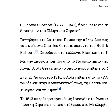
και Φιλέλλη
Ο Thomas Gordon (1788 – 1841), ήταν Βρετανός 
διοικητών του Ελληνικού Στρατού.
Γεννήθηκε στο Cairness House της πόλης Lonmay,
γαιοκτήμονα Charles Gordon, άρχοντα του Buthla
[1]
Ballogie
. Σπούδασε στο κολλέγιο Eton και στο
Με την αποφοίτησή του από το Πανεπιστήμιο της
Royal Scots Greys, από το οποίο παραιτήθηκε το 
Στις 26 Αυγούστου 1810, φιλοξενήθηκε από τον Αλ
ταξίδευσε στην Κωνσταντινούπολη, τη Θεσσαλονίκη
[4]
Τυνησία και τη Λιβύη
.
Το 1813 υπηρέτησε αρχικά ως λοχαγός στο Ρωσικό
Ρωσική Στρατιά, η οποία στάθμευε στο Μεκλεμβού