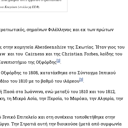
να Krazeisen (συλλογή ΕΕΦ).
στρατιωτικός, σημαίνων Φιλέλληνας και εκ των πρώτων
 στην κομητεία Aberdeenshire της Σκωτίας. Ήταν γιος του
w και του Cairness και της Christian Forbes, λαίδης του
[2]
 Πανεπιστήμιο της Οξφόρδης
.
 Οξφόρδης το 1808, κατατάχθηκε στο Σύνταγμα Ιππικού
[3]
Μάιο του 1810 με το βαθμό του ιλάρχου
.
ή Πασά στα Ιωάννινα, ενώ μεταξύ του 1810 και του 1812,
, τη Μικρά Ασία, την Περσία, το Μαρόκο, την Αλγερία, την
 Γενικό Επιτελείο και στη συνέχεια τοποθετήθηκε στην
ργο. Την Στρατιά αυτή την διοικούσε (μετά από συμφωνία