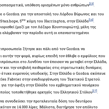
[13]
 αποσπασματικά, υπόθεση ορισμένων μόνο ανθρώπων
.
σε ο Gordon για την αποστολή του Λόρδου Βύρωνος και του
ου
[14]
 Stanhope, 5
κόμη του Harrington, στην Ελλάδα
.
διορισθεί (μαζί με τον Λάζαρο Κουντουριώτη), μέλη της
α ελάμβαναν την περίοδο αυτή οι επαναστατημένοι
τιπροσωπεία ζήτησε και πάλι από τον Gordon να
 αυτήν την φορά, κυρίως επειδή τον έθλιβε ο εμφύλιος που
τιπρόσωποι στο Λονδίνο τον έπεισαν να μεταβεί στην Ελλάδα,
 και την επιβολή πειθαρχίας στις στρατιωτικές δυνάμεις.
υ έτυχε ευμενούς υποδοχής. Στην Ελλάδα ο Gordon σκόπευε
rles Fabvier στην αναδιοργάνωση του Τακτικού Στρατού.
 για την άφιξη στην Ελλάδα του εμβληματικού ναυάρχου
[17]
ποίος τοποθετήθηκε αρχηγός του Ελληνικού Στόλου
.
να συνοδεύσει την προτελευταία δόση του δευτέρου
χόταν σε 14.000 λίρες. Μάλιστα, διατήρησε τον απόλυτο