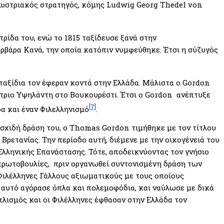
 Αυστριακός στρατηγός, κόμης Ludwig Georg Thedel von
τρίδα του, ενώ το 1815 ταξίδευσε ξανά στην
ρβάρα Κανά, την οποία κατόπιν νυμφεύθηκε. Έτσι η σύζυγός
ταξίδια τον έφεραν κοντά στην Ελλάδα. Μάλιστα ο Gordon
ήτριο Υψηλάντη στο Βουκουρέστι. Έτσι ο Gordon ανέπτυξε
[7]
α και έναν Φιλελληνισμό
.
λυσχιδή δράση του, ο Thomas Gordon τιμήθηκε με τον τίτλου
Βρετανίας. Την περίοδο αυτή, διέμενε με την οικογένειά του
Ελληνικής Επανάστασης. Τότε, αποδεικνύοντας τον γνήσιο
πρωτοβουλίες, πριν οργανωθεί συντονισμένη δράση των
Φιλέλληνες Γάλλους αξιωματικούς με τους οποίους
ό αυτό αγόρασε όπλα και πολεμοφόδια, και ναύλωσε με δικά
πλισμός και οι Φιλέλληνες έφθασαν στην Ελλάδα τον