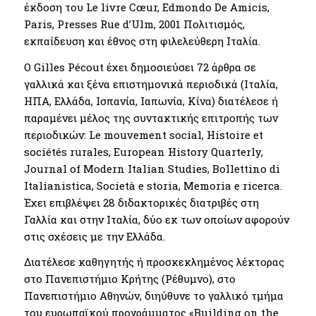
έκδοση του Le livre Cœur, Edmondo De Amicis,
Paris, Presses Rue d’Ulm, 2001 Πολιτισμός,
εκπαίδευση και έθνος στη φιλελεύθερη Ιταλία.
Ο Gilles Pécout έχει δημοσιεύσει 72 άρθρα σε
γαλλικά και ξένα επιστημονικά περιοδικά (Ιταλία,
ΗΠΑ, Ελλάδα, Ισπανία, Ιαπωνία, Κίνα) διατέλεσε ή
παραμένει μέλος της συντακτικής επιτροπής των
περιοδικών: Le mouvement social, Histoire et
sociétés rurales, European History Quarterly,
Journal of Modern Italian Studies, Bollettino di
Italianistica, Società e storia, Memoria e ricerca.
Έχει επιβλέψει 28 διδακτορικές διατριβές στη
Γαλλία και στην Ιταλία, δύο εκ των οποίων αφορούν
στις σχέσεις με την Ελλάδα.
Διατέλεσε καθηγητής ή προσκεκλημένος λέκτορας
στο Πανεπιστήμιο Κρήτης (Ρέθυμνο), στο
Πανεπιστήμιο Αθηνών, διηύθυνε το γαλλικό τμήμα
του ευρωπαϊκού προγράμματος «Building on the