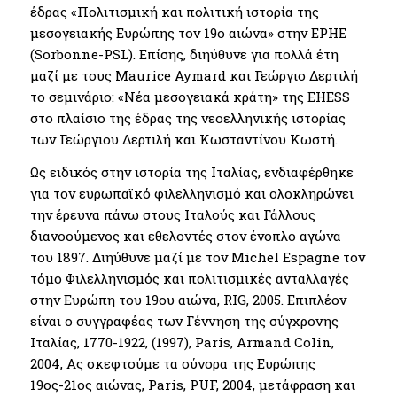
έδρας «Πολιτισμική και πολιτική ιστορία της
μεσογειακής Ευρώπης τον 19ο αιώνα» στην EPHE
(Sorbonne-PSL). Επίσης, διηύθυνε για πολλά έτη
μαζί με τους Maurice Aymard και Γεώργιο Δερτιλή
το σεμινάριο: «Νέα μεσογειακά κράτη» της EHESS
στο πλαίσιο της έδρας της νεοελληνικής ιστορίας
των Γεώργιου Δερτιλή και Κωσταντίνου Κωστή.
Ως ειδικός στην ιστορία της Ιταλίας, ενδιαφέρθηκε
για τον ευρωπαϊκό φιλελληνισμό και ολοκληρώνει
την έρευνα πάνω στους Ιταλούς και Γάλλους
διανοούμενος και εθελοντές στον ένοπλο αγώνα
του 1897. Διηύθυνε μαζί με τον Michel Espagne τον
τόμο Φιλελληνισμός και πολιτισμικές ανταλλαγές
στην Ευρώπη του 19ου αιώνα, RIG, 2005. Επιπλέον
είναι ο συγγραφέας των Γέννηση της σύγχρονης
Ιταλίας, 1770-1922, (1997), Paris, Armand Colin,
2004, Ας σκεφτούμε τα σύνορα της Ευρώπης
19ος-21ος αιώνας, Paris, PUF, 2004, μετάφραση και