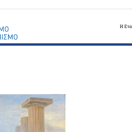
Η Ετα