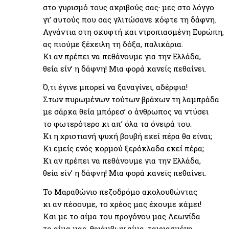
στο γυρισμό τους ακριβούς σας· μες στο λόγγο
γι’ αυτούς που σας γλιτώσανε κόφτε τη δάφνη.
Αγνάντια στη σκυφτή και ντροπιασμένη Ευρώπη,
ας πιούμε ξέχειλη τη δόξα, παλικάρια.
Κι αν πρέπει να πεθάνουμε για την Ελλάδα,
θεία είν’ η δάφνη! Μια φορά κανείς πεθαίνει.
Ό,τι έγινε μπορεί να ξαναγίνει, αδέρφια!
Στων πυρωμένων τούτων βράχων τη λαμπράδα
με σάρκα θεία μπόρεσ’ ο άνθρωπος να ντύσει
το φωτερότερο κι απ’ όλα τα όνειρά του.
Κι η χριστιανή ψυχή βουβή εκεί πέρα θα είναι;
Κι εμείς ενός κορμού ξερόκλαδα εκεί πέρα;
Κι αν πρέπει να πεθάνουμε για την Ελλάδα,
θεία είν’ η δάφνη! Μια φορά κανείς πεθαίνει.
Το Μαραθώνιο πεζοδρόμο ακολουθώντας
κι αν πέσουμε, το χρέος μας έχουμε κάμει!
Και με το αίμα του προγόνου μας Λεωνίδα
το αίμα μας, θριάμβων αίμα, ταιριασμένο,