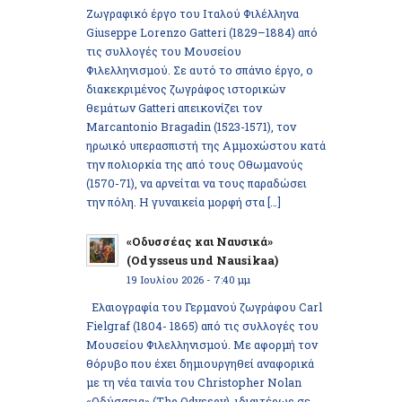
Ζωγραφικό έργο του Ιταλού Φιλέλληνα
Giuseppe Lorenzo Gatteri (1829–1884) από
τις συλλογές του Μουσείου
Φιλελληνισμού. Σε αυτό το σπάνιο έργο, ο
διακεκριμένος ζωγράφος ιστορικών
θεμάτων Gatteri απεικονίζει τον
Marcantonio Bragadin (1523-1571), τον
ηρωικό υπερασπιστή της Αμμοχώστου κατά
την πολιορκία της από τους Οθωμανούς
(1570-71), να αρνείται να τους παραδώσει
την πόλη. Η γυναικεία μορφή στα […]
«Οδυσσέας και Ναυσικά»
(Odysseus und Nausikaa)
19 Ιουλίου 2026 - 7:40 μμ
Ελαιογραφία του Γερμανού ζωγράφου Carl
Fielgraf (1804- 1865) από τις συλλογές του
Μουσείου Φιλελληνισμού. Με αφορμή τον
θόρυβο που έχει δημιουργηθεί αναφορικά
με τη νέα ταινία του Christopher Nolan
«Οδύσσεια» (The Odyssey), ιδιαιτέρως σε