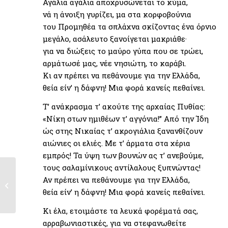
Αγάλια αγάλια αποχρυσώνεται το κύμα,
νά η άνοιξη γυρίζει, μα στα κορφοβούνια
του Προμηθέα τα σπλάχνα σκίζοντας ένα όρνιο
μεγάλο, ασάλευτο ξανοίγεται μακριάθε·
για να διώξεις το μαύρο γύπα που σε τρώει,
αρμάτωσέ μας, νέε νησιώτη, το καράβι.
Κι αν πρέπει να πεθάνουμε για την Ελλάδα,
θεία είν’ η δάφνη! Μια φορά κανείς πεθαίνει.
Τ’ ανάκρασμα τ’ ακούτε της αρχαίας Πυθίας:
«Νίκη στων ημιθέων τ’ αγγόνια!” Από την Ίδη
ώς στης Νικαίας τ’ ακρογιάλια ξανανθίζουν
αιώνιες οι ελιές. Με τ’ άρματα στα χέρια
εμπρός! Τα ύψη των βουνών ας τ’ ανεβούμε,
τους σαλαμίνικους αντίλαλους ξυπνώντας!
1821-2021: Επετειακή
Αν πρέπει να πεθάνουμε για την Ελλάδα,
σειρά 10 μεταλλίων
θεία είν’ η δάφνη! Μια φορά κανείς πεθαίνει.
της ΕΕΦ...
Κι έλα, ετοιμάστε τα λευκά φορέματά σας,
αρραβωνιαστικές, για να στεφανωθείτε