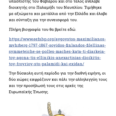
υπασπιστής του Φαβιέρου και στο τέλος ανέλαβε
διοικητής στο Παλαμήδι του Ναυπλίου. Τιμήθηκε
με αξιώματα και μετάλλια από την Ελλάδα και έλαβε
και σύνταξη για την συνεισφορά του.
Πλήρη βιογραφία του θα βρείτε εδώ.
https://www.eefshp.org/aygoystos-maximilianos-
myhrberg-1797-1867-soyidos-finlandos-filellinas-
symmeteiche-se-polles-maches-kata-ti-diarkeia-
toy-agona-tis-ellinikis-anexartisias-dioikitis-
toy-froyrioy-sto-palamidi-kai-exidan/
Την δύσκολη αυτή περίοδο για την διεθνή ειρήνη, οι
δύο χώρες εκφράζουν και πάλι την αλληλεγγύη τους
και την προσήλωσή τους στις αρχές της
Ευρωπαϊκής Ένωσης.