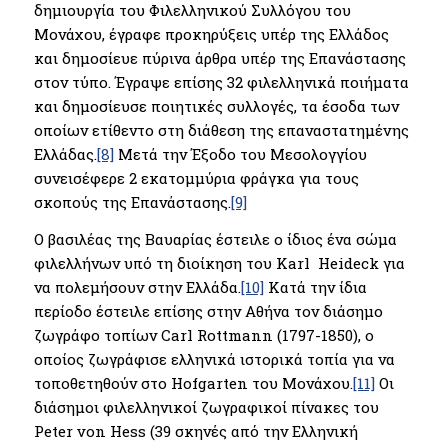
δημιουργία του Φιλελληνικού Συλλόγου του
Μονάχου, έγραφε προκηρύξεις υπέρ της Ελλάδος
και δημοσίευε πύρινα άρθρα υπέρ της Επανάστασης
στον τύπο. Έγραψε επίσης 32 φιλελληνικά ποιήματα
και δημοσίευσε ποιητικές συλλογές, τα έσοδα των
οποίων ετίθεντο στη διάθεση της επαναστατημένης
Ελλάδας.
[8]
Μετά την Έξοδο του Μεσολογγίου
συνεισέφερε 2 εκατομμύρια φράγκα για τους
σκοπούς της Επανάστασης.
[9]
Ο βασιλέας της Βαυαρίας έστειλε ο ίδιος ένα σώμα
φιλελλήνων υπό τη διοίκηση του Karl Heideck για
να πολεμήσουν στην Ελλάδα.
[10]
Κατά την ίδια
περίοδο έστειλε επίσης στην Αθήνα τον διάσημο
ζωγράφο τοπίων Carl Rottmann (1797-1850), ο
οποίος ζωγράφισε ελληνικά ιστορικά τοπία για να
τοποθετηθούν στο Hofgarten του Μονάχου.
[11]
Οι
διάσημοι φιλελληνικοί ζωγραφικοί πίνακες του
Peter von Hess (39 σκηνές από την Ελληνική