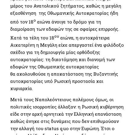
μέρος του Ανατολικού ζητήματος, καθώς η μεγάλη
εξασθένηση της Οθωμανικής Αυτοκρατορίας ήδη
ο
από τον 18
αιώνα άνοιγε το δρόμο για τη
διαμοίραση των εδαφών της σε σφαίρες επιρροής.
ου
Κατά τα τέλη του 18
αιώνα, η αυτοκράτειρα
Αικατερίνη η Μεγάλη είχε απεργαστεί ένα φιλόδοξο
σχέδιο για τη δημιουργία μίας ορθόδοξης
αυτοκρατορίας: τη διχοτόμηση και διανομή των
εδαφών της Οθωμανικής αυτοκρατορίας
θα ακολουθούσε η αποκατάσταση της Βυζαντινής
αυτοκρατορίας υπό Ρωσική προστασία και
κυριαρχία.
Μετά τους Ναπολεόντειους πολέμους όμως, οι
πολιτικές ισορροπίες άλλαξαν: η Ρωσική κυβέρνηση
είδε στην αρχή αρνητικά την Ελληνική επανάσταση
καθώς άνηκε στις δυνάμεις που δεν επιθυμούσαν
την αλλαγή του status quo στην Ευρώπη. Έτσι ο