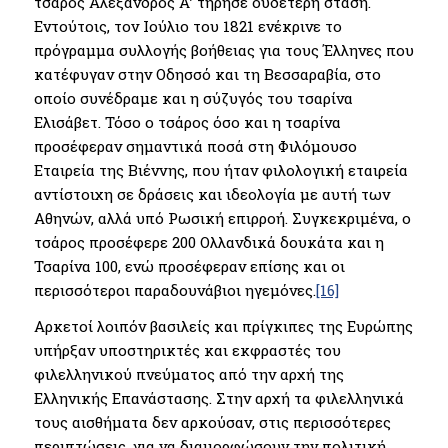
τσάρος Αλέξανδρος Α’ τήρησε ουδέτερη στάση.
Εντούτοις, τον Ιούλιο του 1821 ενέκρινε το
πρόγραμμα συλλογής βοήθειας για τους Έλληνες που
κατέφυγαν στην Οδησσό και τη Βεσσαραβία, στο
οποίο συνέδραμε και η σύζυγός του τσαρίνα
Ελισάβετ. Τόσο ο τσάρος όσο και η τσαρίνα
προσέφεραν σημαντικά ποσά στη Φιλόμουσο
Εταιρεία της Βιέννης, που ήταν φιλολογική εταιρεία
αντίστοιχη σε δράσεις και ιδεολογία με αυτή των
Αθηνών, αλλά υπό Ρωσική επιρροή. Συγκεκριμένα, ο
τσάρος προσέφερε 200 Ολλανδικά δουκάτα και η
Τσαρίνα 100, ενώ προσέφεραν επίσης και οι
περισσότεροι παραδουνάβιοι ηγεμόνες.
[16]
Αρκετοί λοιπόν βασιλείς και πρίγκιπες της Ευρώπης
υπήρξαν υποστηρικτές και εκφραστές του
φιλελληνικού πνεύματος από την αρχή της
Ελληνικής Επανάστασης. Στην αρχή τα φιλελληνικά
τους αισθήματα δεν αρκούσαν, στις περισσότερες
περιπτώσεις, για να διαμορφώσουν την πολιτική