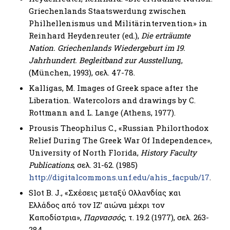
Griechenlands Staatswerdung zwischen
Philhellenismus und Militärintervention» in
Reinhard Heydenreuter (ed.),
Die erträumte
Nation. Griechenlands Wiedergeburt im 19.
Jahrhundert. Begleitband zur Ausstellun
g,
(München, 1993), σελ. 47-78.
Kalligas, Μ. Images of Greek space after the
Liberation. Watercolors and drawings by C.
Rottmann and L. Lange (Athens, 1977).
Prousis Theophilus C., «Russian Philorthodox
Relief During The Greek War Of Independence»,
University of North Florida,
History Faculty
Publications
, σελ. 31-62. (1985)
http://digitalcommons.unf.edu/ahis_facpub/17
.
Slot Β. J., «Σχέσεις μεταξύ Ολλανδίας και
Ελλάδος από τον ΙΖ’ αιώνα μέχρι τον
Καποδίστρια»,
Παρνασσός
, τ. 19.2 (1977), σελ. 263-
284.