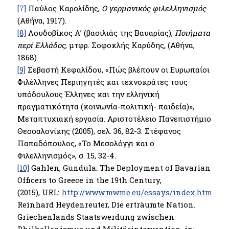
[7]
Παύλος Καρολίδης,
Ο γερμανικός φιλελληνισμός
(Αθήνα, 1917).
[8]
Λουδοβίκος Α’ (βασιλιάς της Βαυαρίας),
Ποιήματα
περί Ελλάδος
, μτφρ. Σοφοκλής Καρύδης, (Αθήνα,
1868).
[9]
Σεβαστή Κεφαλίδου, «Πώς βλέπουν οι Ευρωπαίοι
Φιλέλληνες Περιηγητές και τεχνοκράτες τους
υπόδουλους Έλληνες και την ελληνική
πραγματικότητα (κοινωνία-πολιτική- παιδεία)»,
Μεταπτυχιακή εργασία. Αριστοτέλειο Πανεπιστήμιο
Θεσσαλονίκης (2005), σελ. 36, 82-3. Στέφανος
Παπαδόπουλος, «Το Μεσολόγγι και ο
Φιλελληνισμός», σ. 15, 32-4.
[10]
Gahlen, Gundula: The Deployment of Bavarian
Officers to Greece in the 19th Century,
(2015), URL:
http://www.mwme.eu/essays/index.html
.
Reinhard Heydenreuter, Die erträumte Nation.
Griechenlands Staatswerdung zwischen
Philhellenismus und Militärintervention, in: