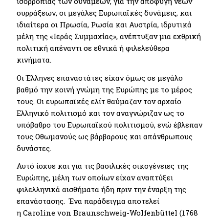
ισορροπίας των δυνάμεων, για την αποφυγή νέων
συρράξεων, οι μεγάλες Ευρωπαϊκές δυνάμεις, και
ιδιαίτερα οι Πρωσία, Ρωσία και Αυστρία, ιδρυτικά
μέλη της «Ιεράς Συμμαχίας», ανέπτυξαν μια εχθρική
πολιτική απέναντι σε εθνικά ή φιλελεύθερα
κινήματα.
Οι Έλληνες επαναστάτες είχαν όμως σε μεγάλο
βαθμό την κοινή γνώμη της Ευρώπης με το μέρος
τους. Οι ευρωπαϊκές ελίτ θαύμαζαν τον αρχαίο
Ελληνικό πολιτισμό και τον αναγνώριζαν ως το
υπόβαθρο του Ευρωπαϊκού πολιτισμού, ενώ έβλεπαν
τους Οθωμανούς ως βάρβαρους και απάνθρωπους
δυνάστες.
Αυτό ίσχυε και για τις βασιλικές οικογένειες της
Ευρώπης, μέλη των οποίων είχαν αναπτύξει
φιλελληνικά αισθήματα ήδη πριν την έναρξη της
επανάστασης. Ένα παράδειγμα αποτελεί
η Caroline von Braunschweig-Wolfenbüttel (1768