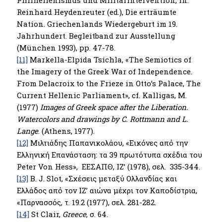
Reinhard Heydenreuter (ed.), Die erträumte
Nation. Griechenlands Wiedergeburt im 19.
Jahrhundert. Begleitband zur Ausstellung
(München 1993), pp. 47-78.
[11]
Markella-Elpida Tsichla, «The Semiotics of
the Imagery of the Greek War of Independence.
From Delacroix to the Frieze in Otto’s Palace, The
Current Hellenic Parliament», cf. Kalligas, Μ.
(1977)
Images of Greek space after the Liberation.
Watercolors and drawings by C. Rottmann and L.
Lange
. (Athens, 1977).
[12]
Μιλτιάδης Παπανικολάου, «Εικόνες από την
Ελληνική Επανάσταση: τα 39 πρωτότυπα σχέδια του
Peter Von Hess», ΕΕΣΑΠΘ, ΙΖ’ (1978), σελ. 335-344.
[13]
Β. J. Slot, «Σχέσεις μεταξύ Ολλανδίας και
Ελλάδος από τον ΙΖ’ αιώνα μέχρι τον Καποδίστρια,
«Παρνασσός, τ. 19.2 (1977), σελ. 281-282.
[14]
St Clair,
Greece
, σ. 64.