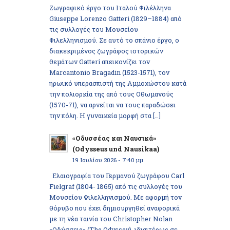
Ζωγραφικό έργο του Ιταλού Φιλέλληνα
Giuseppe Lorenzo Gatteri (1829–1884) από
τις συλλογές του Μουσείου
Φιλελληνισμού. Σε αυτό το σπάνιο έργο, ο
διακεκριμένος ζωγράφος ιστορικών
θεμάτων Gatteri απεικονίζει τον
Marcantonio Bragadin (1523-1571), τον
ηρωικό υπερασπιστή της Αμμοχώστου κατά
την πολιορκία της από τους Οθωμανούς
(1570-71), να αρνείται να τους παραδώσει
την πόλη. Η γυναικεία μορφή στα […]
«Οδυσσέας και Ναυσικά»
(Odysseus und Nausikaa)
19 Ιουλίου 2026 - 7:40 μμ
Ελαιογραφία του Γερμανού ζωγράφου Carl
Fielgraf (1804- 1865) από τις συλλογές του
Μουσείου Φιλελληνισμού. Με αφορμή τον
θόρυβο που έχει δημιουργηθεί αναφορικά
με τη νέα ταινία του Christopher Nolan
«Οδύσσεια» (The Odyssey), ιδιαιτέρως σε