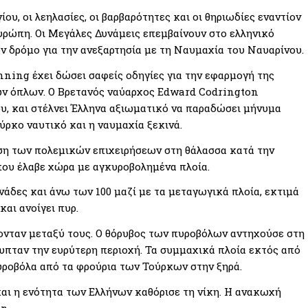
ου, οι λεηλασίες, οι βαρβαρότητες και οι θηριωδίες εναντίον
υρώπη. Οι Μεγάλες Δυνάμεις επεμβαίνουν στο ελληνικό
ν δρόμο για την ανεξαρτησία με τη Ναυμαχία του Ναυαρίνου.
ning έχει δώσει σαφείς οδηγίες για την εφαρμογή της
των όπλων. Ο Βρετανός ναύαρχος Edward Codrington
ου, και στέλνει Έλληνα αξιωματικό να παραδώσει μήνυμα
ύρκο ναυτικό και η ναυμαχία ξεκινά.
ση των πολεμικών επιχειρήσεων στη θάλασσα κατά την
που έλαβε χώρα με αγκυροβολημένα πλοία.
νάδες και άνω των 100 μαζί με τα μεταγωγικά πλοία, εκτιμά
αι ανοίγει πυρ.
ονταν μεταξύ τους. Ο θόρυβος των πυροβόλων αντηχούσε στη
υπταν την ευρύτερη περιοχή. Τα συμμαχικά πλοία εκτός από
υροβόλα από τα φρούρια των Τούρκων στην ξηρά.
ι η ενότητα των Ελλήνων καθόρισε τη νίκη. Η ανακωχή
n.