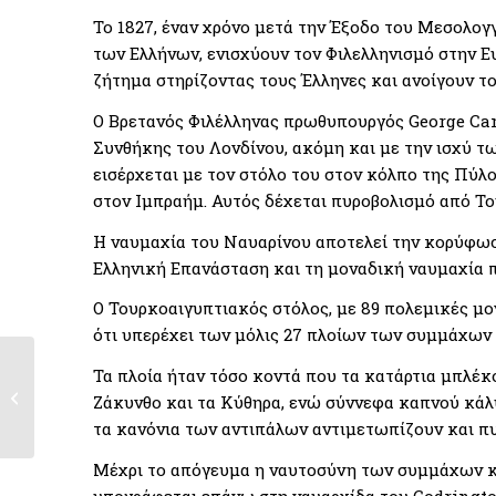
Το 1827, έναν χρόνο μετά την Έξοδο του Μεσολογγί
των Ελλήνων, ενισχύουν τον Φιλελληνισμό στην Ε
ζήτημα στηρίζοντας τους Έλληνες και ανοίγουν το
Ο Βρετανός Φιλέλληνας πρωθυπουργός George Can
Συνθήκης του Λονδίνου, ακόμη και με την ισχύ 
εισέρχεται με τον στόλο του στον κόλπο της Πύλ
στον Ιμπραήμ. Αυτός δέχεται πυροβολισμό από Το
Η ναυμαχία του Ναυαρίνου αποτελεί την κορύφω
Ελληνική Επανάσταση και τη μοναδική ναυμαχία 
Ο Τουρκοαιγυπτιακός στόλος, με 89 πολεμικές μο
ότι υπερέχει των μόλις 27 πλοίων των συμμάχων κ
Ημερίδα: Η Γαλλική
Τα πλοία ήταν τόσο κοντά που τα κατάρτια μπλέκ
Επιστημονική
Ζάκυνθο και τα Κύθηρα, ενώ σύννεφα καπνού κάλ
Αποστολή...
τα κανόνια των αντιπάλων αντιμετωπίζουν και π
Μέχρι το απόγευμα η ναυτοσύνη των συμμάχων κα
υπογράφεται επάνω στη ναυαρχίδα του Codringto