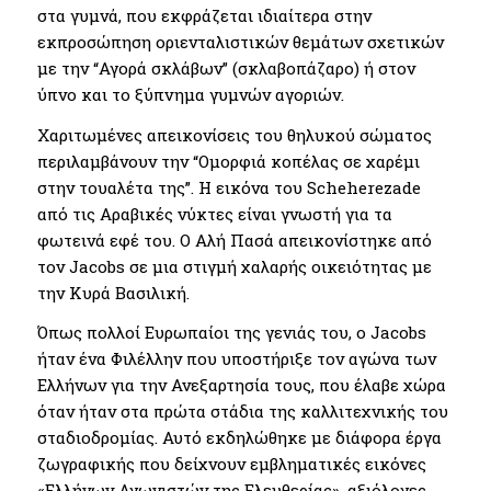
στα γυμνά, που εκφράζεται ιδιαίτερα στην
εκπροσώπηση οριενταλιστικών θεμάτων σχετικών
με την “Αγορά σκλάβων” (σκλαβοπάζαρο) ή στον
ύπνο και το ξύπνημα γυμνών αγοριών.
Χαριτωμένες απεικονίσεις του θηλυκού σώματος
περιλαμβάνουν την “Ομορφιά κοπέλας σε χαρέμι
στην τουαλέτα της”. Η εικόνα του Scheherezade
από τις Αραβικές νύκτες είναι γνωστή για τα
φωτεινά εφέ του. Ο Αλή Πασά απεικονίστηκε από
τον Jacobs σε μια στιγμή χαλαρής οικειότητας με
την Κυρά Βασιλική.
Όπως πολλοί Ευρωπαίοι της γενιάς του, ο Jacobs
ήταν ένα Φιλέλλην που υποστήριξε τον αγώνα των
Ελλήνων για την Ανεξαρτησία τους, που έλαβε χώρα
όταν ήταν στα πρώτα στάδια της καλλιτεχνικής του
σταδιοδρομίας. Αυτό εκδηλώθηκε με διάφορα έργα
ζωγραφικής που δείχνουν εμβληματικές εικόνες
«Ελλήνων Αγωνιστών της Ελευθερίας», αξιόλογες