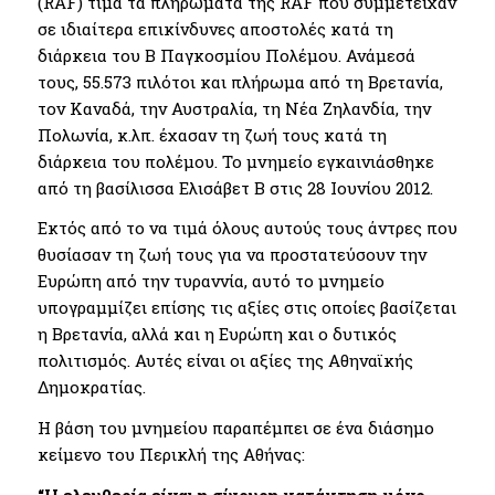
(RAF) τιμά τα πληρώματα της RAF που συμμετείχαν
σε ιδιαίτερα επικίνδυνες αποστολές κατά τη
διάρκεια του Β Παγκοσμίου Πολέμου. Ανάμεσά
τους, 55.573 πιλότοι και πλήρωμα από τη Βρετανία,
τον Καναδά, την Αυστραλία, τη Νέα Ζηλανδία, την
Πολωνία, κ.λπ. έχασαν τη ζωή τους κατά τη
διάρκεια του πολέμου. Το μνημείο εγκαινιάσθηκε
από τη βασίλισσα Ελισάβετ Β στις 28 Ιουνίου 2012.
Εκτός από το να τιμά όλους αυτούς τους άντρες που
θυσίασαν τη ζωή τους για να προστατεύσουν την
Ευρώπη από την τυραννία, αυτό το μνημείο
υπογραμμίζει επίσης τις αξίες στις οποίες βασίζεται
η Βρετανία, αλλά και η Ευρώπη και ο δυτικός
πολιτισμός. Αυτές είναι οι αξίες της Αθηναϊκής
Δημοκρατίας.
Η βάση του μνημείου παραπέμπει σε ένα διάσημο
κείμενο του Περικλή της Αθήνας:
“Η ελευθερία είναι η σίγουρη κατάκτηση μόνο